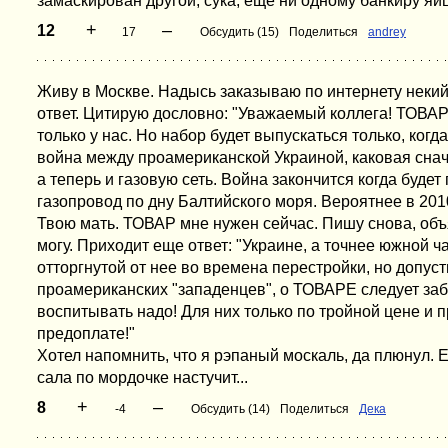
замаскирован другой, сука, еще ни одному банкиру яй
+
–
12
17
Обсудить (15)
Поделиться
andrey
Живу в Москве. Надысь заказываю по интернету неки
ответ. Цитирую дословно: "Уважаемый коллега! ТОВАР
только у нас. Но набор будет выпускаться только, когд
война между проамериканской Украиной, каковая сна
а теперь и газовую сеть. Война закончится когда будет
газопровод по дну Балтийского моря. Вероятнее в 2010
Твою мать. ТОВАР мне нужен сейчас. Пишу снова, объ
могу. Приходит еще ответ: "Украине, а точнее южной ч
отторгнутой от нее во времена перестройки, но допус
проамериканских "западенцев", о ТОВАРЕ следует за
воспитывать надо! Для них только по тройной цене и 
предоплате!"
Хотел напомнить, что я рэпаный москаль, да плюнул. Е
сала по мордочке настучит...
+
–
8
-4
Обсудить (14)
Поделиться
Дека