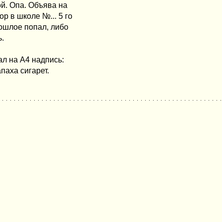
й. Опа. Объява на
р в школе №... 5 го
рошлое попал, либо
.
ал на А4 надпись:
апаха сигарет.