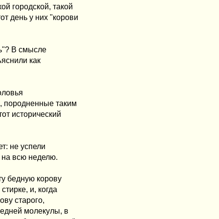
кой городской, такой
т день у них "корови
ть"? В смысле
ъяснили как
оловья
е, породненные таким
тот исторический
т: не успели
т на всю неделю.
ту бедную корову
тирке, и, когда
ову старого,
ледней молекулы, в