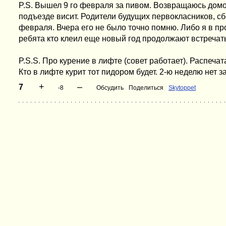
P.S. Вышел 9 го февраля за пивом. Возвращаюсь домо
подъезде висит. Родители будущих первокласников, сбо
февраля. Вчера его не было точно помню. Либо я в п
ребята кто клеил еще новый год продолжают встречать
P.S.S. Про курение в лифте (совет работает). Распечат
Кто в лифте курит тот пидором будет. 2-ю неделю нет з
+
–
7
-8
Обсудить
Поделиться
Skytoppet