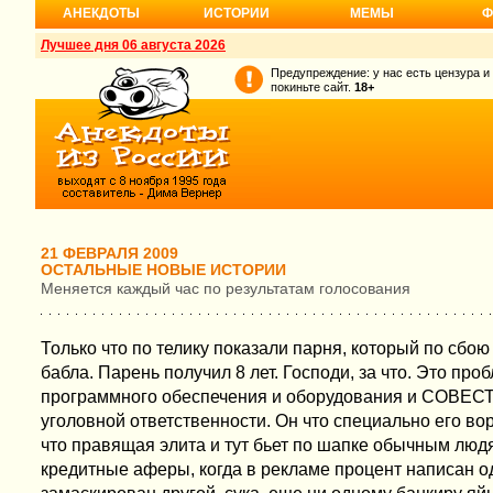
АНЕКДОТЫ
ИСТОРИИ
МЕМЫ
Ф
Лучшее дня 06 августа 2026
Предупреждение: у нас есть цензура и
покиньте сайт.
18+
21 ФЕВРАЛЯ 2009
ОСТАЛЬНЫЕ НОВЫЕ ИСТОРИИ
Меняется каждый час по результатам голосования
Только что по телику показали парня, который по сбою
бабла. Парень получил 8 лет. Господи, за что. Это про
программного обеспечения и оборудования и СОВЕСТИ
уголовной ответственности. Он что специально его вор
что правящая элита и тут бьет по шапке обычным людя
кредитные аферы, когда в рекламе процент написан од