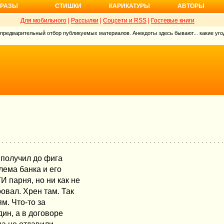
РАЗЫ
СТИШКИ
КАРИКАТУРЫ
АВТОРЫ
Для мобильного
|
Рассылки
|
Соцсети и RSS
|
Гостевые книги
 предварительный отбор публикуемых материалов. Анекдоты здесь бывают... какие угод
 получил до фига
блема банка и его
 парня, но ни как не
овал. Хрен там. Так
м. Что-то за
ин, а в договоре