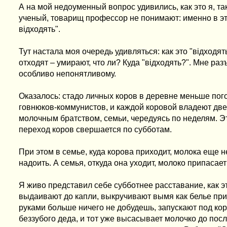
А на мой недоуменный вопрос удивились, как это я, та
ученый, товарищ профессор не понимают: именно в это
вiдходять".
Тут настала моя очередь удивляться: как это "вiдходя
отходят – умирают, что ли? Куда "вiдходять?". Мне раз
особливо непонятливому.
Оказалось: стадо личных коров в деревне меньше пог
говнюков-коммунистов, и каждой коровой владеют дв
молочным братством, семьи, чередуясь по неделям. Э
переход коров свершается по субботам.
При этом в семье, куда корова приходит, молока еще не
надоить. А семья, откуда она уходит, молоко припасае
Я живо представил себе субботнее расставание, как э
выдаивают до капли, выкручивают вымя как белье при с
руками больше ничего не добудешь, запускают под кор
беззубого деда, и тот уже высасывает молочко до пос