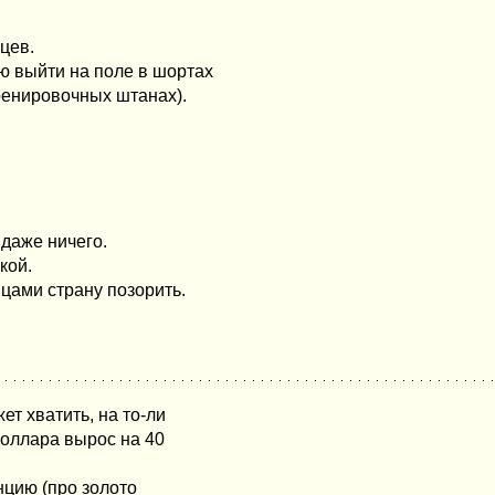
цев.
ю выйти на поле в шортах
ренировочных штанах).
 даже ничего.
кой.
цами страну позорить.
т хватить, на то-ли
 доллара вырос на 40
унцию (про золото