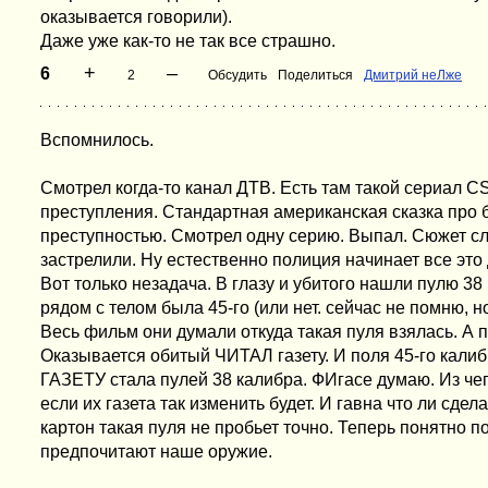
оказывается говорили).
Даже уже как-то не так все страшно.
+
–
6
2
Обсудить
Поделиться
Дмитрий неЛже
Вспомнилось.
Смотрел когда-то канал ДТВ. Есть там такой сериал CS
преступления. Стандартная американская сказка про 
преступностью. Смотрел одну серию. Выпал. Сюжет с
застрелили. Ну естественно полиция начинает все это
Вот только незадача. В глазу и убитого нашли пулю 38 
рядом с телом была 45-го (или нет. сейчас не помню, но
Весь фильм они думали откуда такая пуля взялась. А 
Оказывается обитый ЧИТАЛ газету. И поля 45-го калиб
ГАЗЕТУ стала пулей 38 калибра. ФИгасе думаю. Из чег
если их газета так изменить будет. И гавна что ли сд
картон такая пуля не пробьет точно. Теперь понятно 
предпочитают наше оружие.