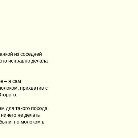
занкой из соседней
 это исправно делала
ре – я сам
молоком, прихватив с
торого.
м для такого похода.
 ничего не делать
 были, но молоком в