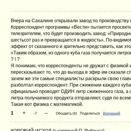
Вчера на Сахалине открывали завод по производству 
Корреспондент программы «Вести» пытается просвети
телезрителям, что будет производить завод: «Природн
шестьсот раз и превращается в жидкость». По-видимом
эффект от сказанного и зрительно представить, как эт
«Таким образом, из одного куба газа получается литро
? ! ?
Я понимаю, что корреспонденты не дружат с физикой 
пересказывают то, что до выхода в эфир им сказали с
зачем же эти самые специалисты раскрыли свою главн
разболтал корреспондент: При сжижении каждого куба
официально проводят ОДИН литр сжиженного газа, а 
литра получаемого продукта отправляют, судя по всему
Такая вот физика с математикой.
+
–
1
-7
Обсудить (4)
Поделиться
Ворчащий
КОРОВИЙ ИСХОД (с картиной П. Рубенса)