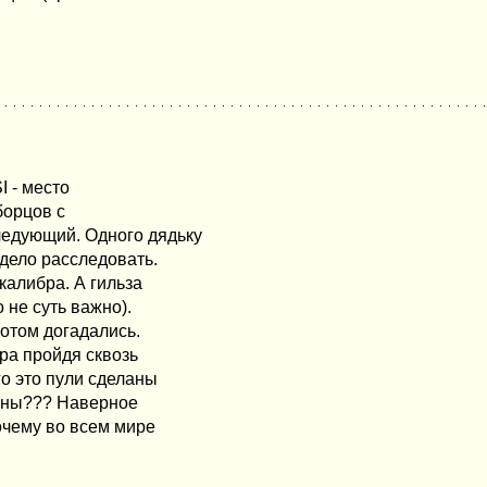
I - место
борцов с
ледующий. Одного дядьку
 дело расследовать.
калибра. А гильза
 не суть важно).
потом догадались.
ра пройдя сквозь
о это пули сделаны
еланы??? Наверное
почему во всем мире