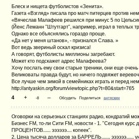
Блеск и нищета футболистов «Зенита».
Газета «Взгляд» писала про матч питерцев против нем
«Вячеслав Малафеев решился при минус 5 по Цельси
(Йенс Леманн "Штутгарт", например, играл в теплых т
Однако все объяснялись гораздо проще.
«Да нет у меня штанов», - признался Слава. »
Вот ведь звериный оскал кризиса!
А говорят, футболисты миллионы загребают.
Может кто подскажет адрес Малафеева?
Хочу послать ему свои старые треники, они еще очень
Великоваты правда будут, но ничего подвяжет веревоч
Все лучше чем зимой в семейниках играть и перед нем
http://antyaskin.org/forum/viewtopic.php?t=80&start=765
+
–
4
-8
Обсудить
Поделиться
антяскин
Оговорки на серьезных станциях радио, кондратий може
Бизнес FM, то-ли Сити FM, новости - 1. "Сегодня курс
ПРОЦЕНТОВ...... ээээээ.... копеек".
2. Цена тысяча долларов за БАРРЕЛЬ....... ээээээ...... 