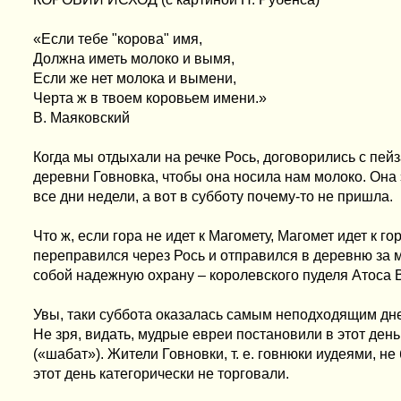
«Если тебе "корова" имя,
Должна иметь молоко и вымя,
Если же нет молока и вымени,
Черта ж в твоем коровьем имени.»
В. Маяковский
Когда мы отдыхали на речке Рось, договорились с пей
деревни Говновка, чтобы она носила нам молоко. Она
все дни недели, а вот в субботу почему-то не пришла.
Что ж, если гора не идет к Магомету, Магомет идет к го
переправился через Рось и отправился в деревню за 
собой надежную охрану – королевского пуделя Атоса В
Увы, таки суббота оказалась самым неподходящим дне
Не зря, видать, мудрые евреи постановили в этот день
(«шабат»). Жители Говновки, т. е. говнюки иудеями, не
этот день категорически не торговали.