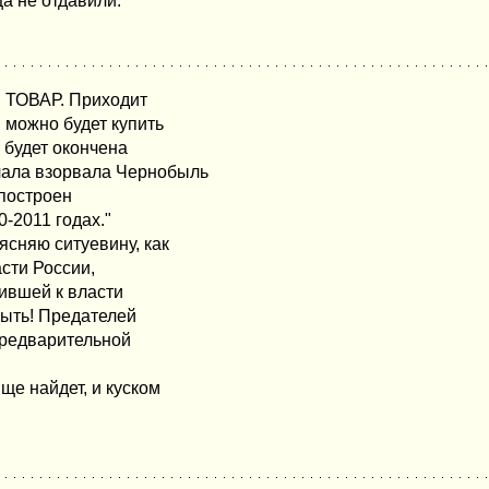
ца не отдавили.
й ТОВАР. Приходит
 можно будет купить
а будет окончена
чала взорвала Чернобыль
 построен
-2011 годах."
ясняю ситуевину, как
асти России,
тившей к власти
быть! Предателей
предварительной
ще найдет, и куском