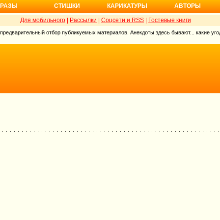
РАЗЫ
СТИШКИ
КАРИКАТУРЫ
АВТОРЫ
Для мобильного
|
Рассылки
|
Соцсети и RSS
|
Гостевые книги
 предварительный отбор публикуемых материалов. Анекдоты здесь бывают... какие угод