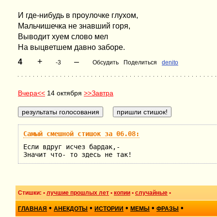
И где-нибудь в проулочке глухом,
Мальчишечка не знавший горя,
Выводит хуем слово мел
На выцветшем давно заборе.
+
–
4
-3
Обсудить
Поделиться
denito
Вчера<<
14 октября
>>Завтра
Самый смешной стишок за 06.08:
Если вдруг исчез бардак,-
Значит что- то здесь не так!
Стишки: •
лучшие прошлых лет
•
копии
•
случайные
•
•
•
•
•
•
ГЛАВНАЯ
АНЕКДОТЫ
ИСТОРИИ
МЕМЫ
ФРАЗЫ