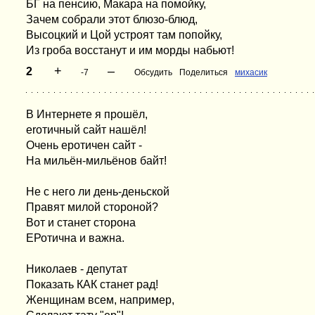
БГ на пенсию, Макара на помойку,
Зачем собрали этот блюзо-блюд,
Высоцкий и Цой устроят там попойку,
Из гроба восстанут и им морды набьют!
+
–
2
-7
Обсудить
Поделиться
михасик
В Интернете я прошёл,
erотичный сайт нашёл!
Очень еротичен сайт -
На мильён-мильёнов байт!
Не с него ли день-деньской
Правят милой стороной?
Вот и станет сторона
ЕРотична и важна.
Николаев - депутат
Показать КАК станет рад!
Женщинам всем, например,