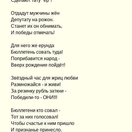
Сделают тату "ер"!
Отдадут мужчины жён
Депутату на рожон.
Станет их он обнимать,
И победы отмечать!
Для него же ерунда
Бюллетень совать туда!
Поприбавится народ -
Вверх рождение пойдёт!
Звёздный час для жриц любви
Размножайся - и живи!
За резинку рубль заткни -
Победили-то - ОНИ!!!
Бюллетени кто совал -
Тот за них голосовал!
Чтобы счастье к ним пришло
И признанье принесло.