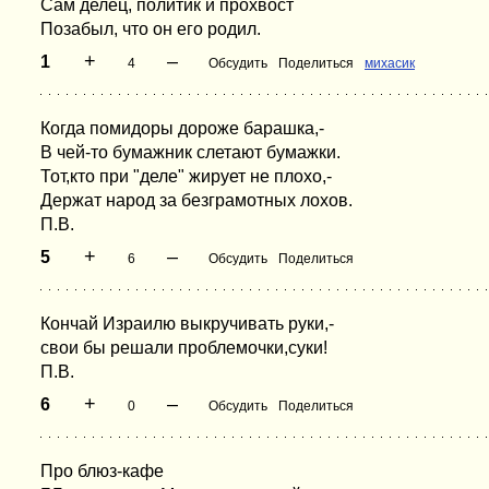
Сам делец, политик и прохвост
Позабыл, что он его родил.
+
–
1
4
Обсудить
Поделиться
михасик
Когда помидоры дороже барашка,-
В чей-то бумажник слетают бумажки.
Тот,кто при "деле" жирует не плохо,-
Держат народ за безграмотных лохов.
П.В.
+
–
5
6
Обсудить
Поделиться
Кончай Израилю выкручивать руки,-
свои бы решали проблемочки,суки!
П.В.
+
–
6
0
Обсудить
Поделиться
Про блюз-кафе