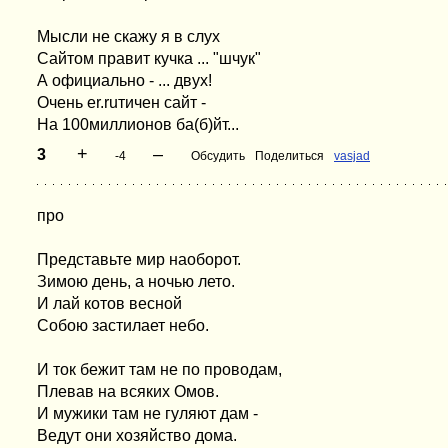
Мысли не скажу я в слух
Сайтом правит кучка ... "шчук"
А официально - ... двух!
Очень er.ruтичен сайт -
На 100миллионов ба(б)йт...
+
–
3
-4
Обсудить
Поделиться
vasjad
про
Представьте мир наоборот.
Зимою день, а ночью лето.
И лай котов весной
Собою застилает небо.
И ток бежит там не по проводам,
Плевав на всяких Омов.
И мужики там не гуляют дам -
Ведут они хозяйство дома.