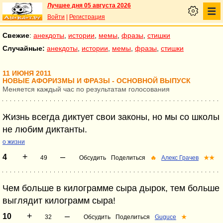
Лучшее дня 05 августа 2026
Войти
|
Регистрация
Свежие
:
анекдоты
,
истории
,
мемы
,
фразы
,
стишки
Случайные:
анекдоты
,
истории
,
мемы
,
фразы
,
стишки
11 ИЮНЯ 2011
НОВЫЕ АФОРИЗМЫ И ФРАЗЫ - ОСНОВНОЙ ВЫПУСК
Меняется каждый час по результатам голосования
Жизнь всегда диктует свои законы, но мы со школы
не любим диктанты.
о жизни
+
–
4
49
Обсудить
Поделиться
🔥
Алекс Грачев
★★
Чем больше в килограмме сыра дырок, тем больше
выглядит килограмм сыра!
+
–
10
32
Обсудить
Поделиться
Guguce
★