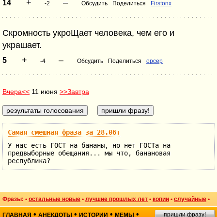
+
–
14
-2
Обсудить
Поделиться
Firstonx
Скромность укроЩает человека, чем его и
украшает.
+
–
5
-4
Обсудить
Поделиться
opcep
Вчера<<
11 июня
>>Завтра
Самая смешная фраза за 28.06:
У нас есть ГОСТ на бананы, но нет ГОСТа на
предвыборные обещания... мы что, банановая
республика?
Фразы: •
остальные новые
•
лучшие прошлых лет
•
копии
•
случайные
•
•
•
•
•
пришли фразу!
ГЛАВНАЯ
АНЕКДОТЫ
ИСТОРИИ
МЕМЫ