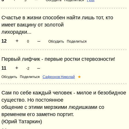
3
Обсудить
Поделиться
Гунн
Счастье в жизни способен найти лишь тот, кто
имеет вакцину от золотой
лихорадки...
+
–
12
0
Обсудить
Поделиться
Первый лифчик - первые ростки стервозности!
+
–
11
-2
Обсудить
Поделиться
Сафронов Николай
★
Сам по себе каждый человек - милое и безобидное
существо. Но постоянное
общение с этими мерзкими людишками со
временем его заметно портит.
(Юрий Татаркин)