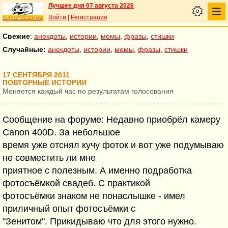
Лучшее дня 07 августа 2026
Войти
|
Регистрация
Свежие
:
анекдоты
,
истории
,
мемы
,
фразы
,
стишки
Случайные:
анекдоты
,
истории
,
мемы
,
фразы
,
стишки
17 СЕНТЯБРЯ 2011
ПОВТОРНЫЕ ИСТОРИИ
Меняется каждый час по результатам голосования
Сообщение на форуме: Недавно приобрёл камеру
Canon 400D. За небольшое
время уже отснял кучу фоток и вот уже подумываю
не совместить ли мне
приятное с полезным. А именно подработка
фотосъёмкой свадеб. С практикой
фотосъёмки знаком не понаслышке - имел
приличный опыт фотосъёмки с
"Зенитом". Прикидываю что для этого нужно.