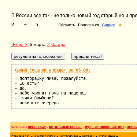
В России все так - не только новый год старый,но и пр
+
–
2
0
Обсудить
Поделиться
Guguce
★
Вчера<<
6 марта
>>Завтра
Самый смешной анекдот за 06.08:
- полторашку пива, пожалуйста.
- 18 есть?
- да.
- небо уронит ночь на ладони…
- …чики бамбони?
- покиньте очередь.
Фразы: •
основные
•
остальные новые
•
лучшие прошлых лет
•
копи
•
•
•
•
•