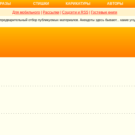
РАЗЫ
СТИШКИ
КАРИКАТУРЫ
АВТОРЫ
Для мобильного
|
Рассылки
|
Соцсети и RSS
|
Гостевые книги
 предварительный отбор публикуемых материалов. Анекдоты здесь бывают... какие угод