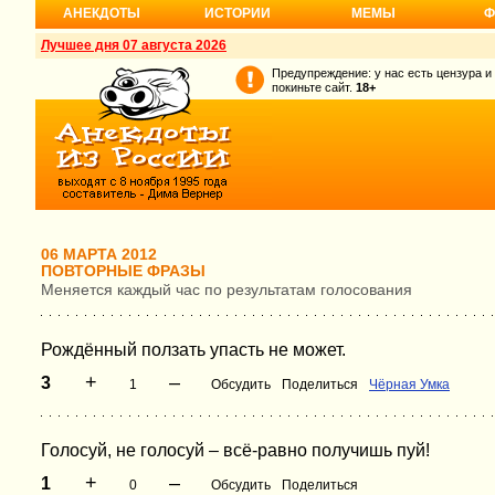
АНЕКДОТЫ
ИСТОРИИ
МЕМЫ
Ф
Лучшее дня 07 августа 2026
Предупреждение: у нас есть цензура и
покиньте сайт.
18+
06 МАРТА 2012
ПОВТОРНЫЕ ФРАЗЫ
Меняется каждый час по результатам голосования
Рождённый ползать упасть не может.
+
–
3
1
Обсудить
Поделиться
Чёрная Умка
Голосуй, не голосуй – всё-равно получишь пуй!
+
–
1
0
Обсудить
Поделиться