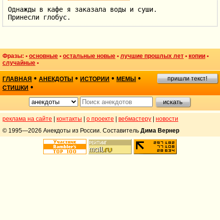
Однажды в кафе я заказала воды и суши.
Принесли глобус.
Фразы: •
основные
•
остальные новые
•
лучшие прошлых лет
•
копии
•
случайные
•
•
•
•
•
пришли текст!
ГЛАВНАЯ
АНЕКДОТЫ
ИСТОРИИ
МЕМЫ
•
СТИШКИ
реклама на сайте
|
контакты
|
о проекте
|
вебмастеру
|
новости
© 1995—2026 Анекдоты из России. Составитель
Дима Вернер