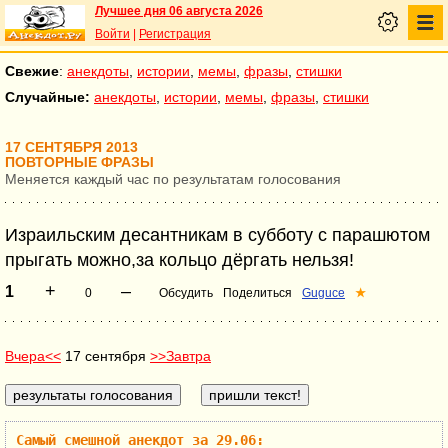
Лучшее дня 06 августа 2026
Войти
|
Регистрация
Свежие
:
анекдоты
,
истории
,
мемы
,
фразы
,
стишки
Случайные:
анекдоты
,
истории
,
мемы
,
фразы
,
стишки
17 СЕНТЯБРЯ 2013
ПОВТОРНЫЕ ФРАЗЫ
Меняется каждый час по результатам голосования
Израильским десантникам в субботу с парашютом
прыгать можно,за кольцо дёргать нельзя!
+
–
1
0
Обсудить
Поделиться
Guguce
★
Вчера<<
17 сентября
>>Завтра
Самый смешной анекдот за 29.06: