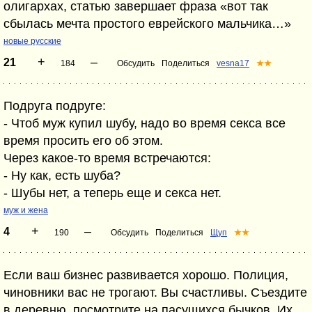
олигархах, статью завершает фраза «вот так
сбылась мечта простого еврейского мальчика…»
новые русские
+
–
21
184
Обсудить
Поделиться
vesna17
★★
Подруга подруге:
- Чтоб муж купил шубу, надо во время секса все
время просить его об этом.
Через какое-то время встречаются:
- Ну как, есть шуба?
- Шубы нет, а теперь еще и секса нет.
муж и жена
+
–
4
190
Обсудить
Поделиться
Щуп
★★
Если ваш бизнес развивается хорошо. Полиция,
чиновники вас не трогают. Вы счастливы. Съездите
в деревню, посмотрите на пасущихся бычков. Их,