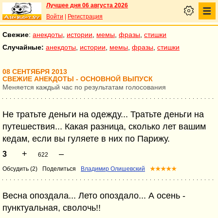
Лучшее дня 06 августа 2026
Войти
|
Регистрация
Свежие
:
анекдоты
,
истории
,
мемы
,
фразы
,
стишки
Случайные:
анекдоты
,
истории
,
мемы
,
фразы
,
стишки
08 СЕНТЯБРЯ 2013
СВЕЖИЕ АНЕКДОТЫ - ОСНОВНОЙ ВЫПУСК
Меняется каждый час по результатам голосования
Не тратьте деньги на одежду... Тратьте деньги на
путешествия... Какая разница, сколько лет вашим
кедам, если вы гуляете в них по Парижу.
+
–
3
622
Обсудить (2)
Поделиться
Владимир Олишевский
★★★★★
Весна опоздала... Лето опоздало... А осень -
пунктуальная, сволочь!!