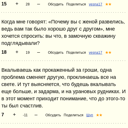
+
–
15
28
Обсудить
Поделиться
vesna17
★★
Когда мне говорят: «Почему вы с женой развелись,
ведь вам так было хорошо друг с другом», мне
хочется спросить: вы что, в замочную скважину
подглядывали?
+
–
18
19
Обсудить
Поделиться
vesna17
★★
Вкалываешь как прокаженный за гроши, одна
проблема сменяет другую, проклинаешь все на
свете. И тут выясняется, что будешь вкалывать
еще больше, и задарма, и на урановых рудниках. И
в этот момент приходит понимание, что до этого-то
ты был счастлив.
+
–
7
-11
Обсудить
Поделиться
Щуп
★★