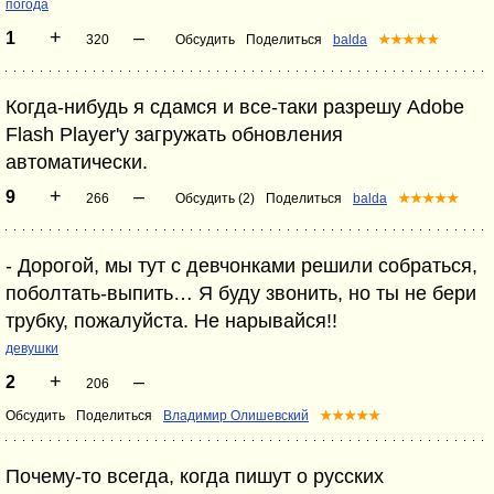
погода
+
–
1
320
Обсудить
Поделиться
balda
★★★★★
Когда-нибудь я сдамся и все-таки разрешу Аdоbе
Flаsh Рlауеr'у загружать обновления
автоматически.
+
–
9
266
Обсудить (2)
Поделиться
balda
★★★★★
- Дорогой, мы тут с девчонками решили собраться,
поболтать-выпить… Я буду звонить, но ты не бери
трубку, пожалуйста. Не нарывайся!!
девушки
+
–
2
206
Обсудить
Поделиться
Владимир Олишевский
★★★★★
Почему-то всегда, когда пишут о русских