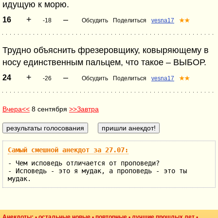
идущую к морю.
+
–
16
-18
Обсудить
Поделиться
vesna17
★★
Трудно объяснить фрезеровщику, ковыряющему в
носу единственным пальцем, что такое – ВЫБОР.
+
–
24
-26
Обсудить
Поделиться
vesna17
★★
Вчера<<
8 сентября
>>Завтра
Самый смешной анекдот за 27.07:
- Чем исповедь отличается от проповеди?
- Исповедь - это я мудак, а проповедь - это ты
мудак.
Анекдоты: •
остальные новые
•
повторные
•
лучшие прошлых лет
•