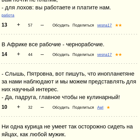
- для лохов: вы работаете и платите нам.
работа
+
–
13
57
Обсудить
Поделиться
vesna17
★★
В Африке все рабочие - чернорабочие.
+
–
14
44
Обсудить
Поделиться
vesna17
★★
- Слышь, Пятровна, вот пишуть, что инопланетяне
за нами наблюдают и мы можем представлять для
них научный интерес.
- Да, падруга, главное чтобы не кулинарный!
+
–
10
32
Обсудить
Поделиться
Awl
★
Ни одна курица не умеет так осторожно сидеть на
яйцах, как любой мужик.