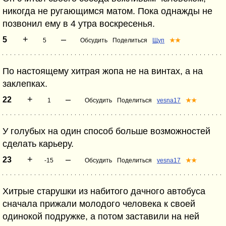
никогда не ругающимся матом. Пока однажды не
позвонил ему в 4 утра воскресенья.
+
–
5
5
Обсудить
Поделиться
Щуп
★★
По настоящему хитрая жопа не на винтах, а на
заклепках.
+
–
22
1
Обсудить
Поделиться
vesna17
★★
У голубых на один способ больше возможностей
сделать карьеру.
+
–
23
-15
Обсудить
Поделиться
vesna17
★★
Хитрые старушки из набитого дачного автобуса
сначала прижали молодого человека к своей
одинокой подружке, а потом заставили на ней