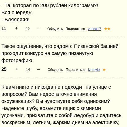
- Та, которая по 200 рублей килограмм?!
Вся очередь:
- Бляяяяяя!
+
–
11
-12
Обсудить
Поделиться
vesna17
★★
Такое ощущение, что рядом с Пизанской башней
проходит конкурс на самую пизанутую
фотографию.
+
–
25
-14
Обсудить
Поделиться
izhstyle
★
К вам никто и никогда не подходит на улице с
вопросом? Вам недостаточно внимания
окружающих? Вы чувствуете себя одиноким?
Наденьте шубу, возьмите ящик с зимними
удочками, прихватите с собой ледобур и садитесь
воскресным, летним, жарким днем на электричку,