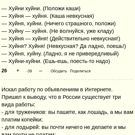
— Хуйни хуйни. (Положи каши)
— Хуйня — хуйня. (Каша невкусная)
— Хуйня, хуйни. (Ничего страшного, положи)
— Хуйну — хуйня. (Не волнуйся, уже кладу)
— Хуйня — хуйня! (Действительно невкусная!)
— Хуйня? Хуйня! (Невкусная? Да ладно, поешь!)
— Хуйня, хуйну. (Ладно, я не привередливый)
— Хуйни-хуйни. (Ешь-ешь, поесть-то надо)
+
–
26
-39
Обсудить
Поделиться
Искал работу по объявлениям в Интернете.
Пришел к выводу, что в России существует три
вида работы:
- для тружеников: вы пашете, как лошадь, а мы вам
платим копейки;
- для лодырей: вы почти ничего не делаете и мы
вам почти не платим;