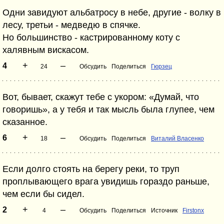
Одни завидуют альбатросу в небе, другие - волку в
лесу, третьи - медведю в спячке.
Но большинство - кастрированному коту с
халявным вискасом.
+
–
4
24
Обсудить
Поделиться
Гюрзец
Вот, бывает, скажут тебе с укором: «Думай, что
говоришь», а у тебя и так мысль была глупее, чем
сказанное.
+
–
6
18
Обсудить
Поделиться
Виталий Власенко
Если долго стоять на берегу реки, то труп
проплывающего врага увидишь гораздо раньше,
чем если бы сидел.
+
–
2
4
Обсудить
Поделиться
Источник
Firstonx