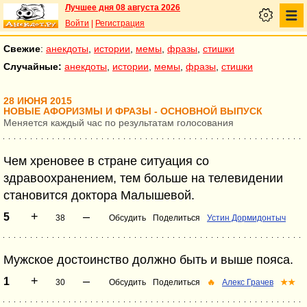
Лучшее дня 08 августа 2026
Войти
|
Регистрация
Свежие
:
анекдоты
,
истории
,
мемы
,
фразы
,
стишки
Случайные:
анекдоты
,
истории
,
мемы
,
фразы
,
стишки
28 ИЮНЯ 2015
НОВЫЕ АФОРИЗМЫ И ФРАЗЫ - ОСНОВНОЙ ВЫПУСК
Меняется каждый час по результатам голосования
Чем хреновее в стране ситуация со
здравоохранением, тем больше на телевидении
становится доктора Малышевой.
+
–
5
38
Обсудить
Поделиться
Устин Дормидонтыч
Мужское достоинство должно быть и выше пояса.
+
–
1
30
Обсудить
Поделиться
🔥
Алекс Грачев
★★