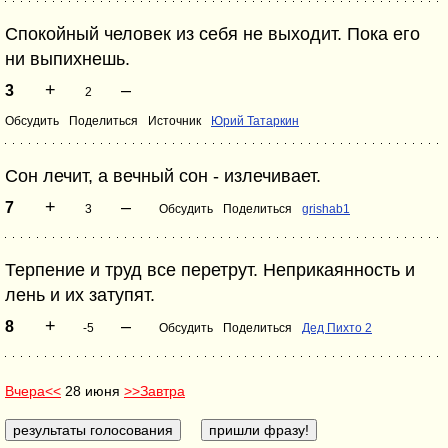
Спокойный человек из себя не выходит. Пока его
ни выпихнешь.
+
–
3
2
Обсудить
Поделиться
Источник
Юрий Татаркин
Сон лечит, а вечный сон - излечивает.
+
–
7
3
Обсудить
Поделиться
grishab1
Терпение и труд все перетрут. Неприкаянность и
лень и их затупят.
+
–
8
-5
Обсудить
Поделиться
Дед Пихто 2
Вчера<<
28 июня
>>Завтра