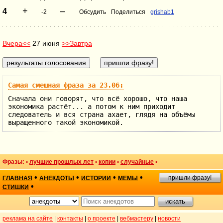
+
–
4
-2
Обсудить
Поделиться
grishab1
Вчера<<
27 июня
>>Завтра
Самая смешная фраза за 23.06:
Сначала они говорят, что всё хорошо, что наша
экономика растёт... а потом к ним приходит
следователь и вся страна ахает, глядя на объёмы
выращенного такой экономикой.
Фразы: •
лучшие прошлых лет
•
копии
•
случайные
•
•
•
•
•
пришли фразу!
ГЛАВНАЯ
АНЕКДОТЫ
ИСТОРИИ
МЕМЫ
•
СТИШКИ
реклама на сайте
|
контакты
|
о проекте
|
вебмастеру
|
новости