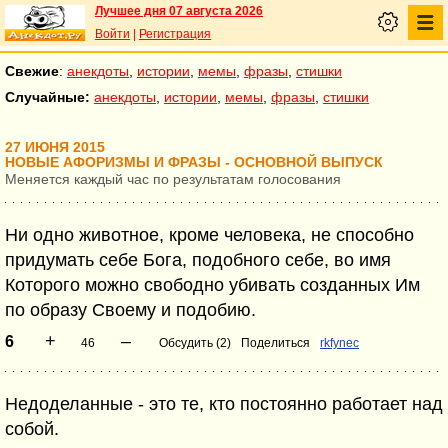
Лучшее дня 07 августа 2026
Войти
|
Регистрация
Свежие
:
анекдоты
,
истории
,
мемы
,
фразы
,
стишки
Случайные:
анекдоты
,
истории
,
мемы
,
фразы
,
стишки
27 ИЮНЯ 2015
НОВЫЕ АФОРИЗМЫ И ФРАЗЫ - ОСНОВНОЙ ВЫПУСК
Меняется каждый час по результатам голосования
Ни одно животное, кроме человека, не способно
придумать себе Бога, подобного себе, во имя
Которого можно свободно убивать созданных Им
по образу Своему и подобию.
+
–
6
46
Обсудить (2)
Поделиться
rkfynec
Недоделанные - это те, кто постоянно работает над
собой.