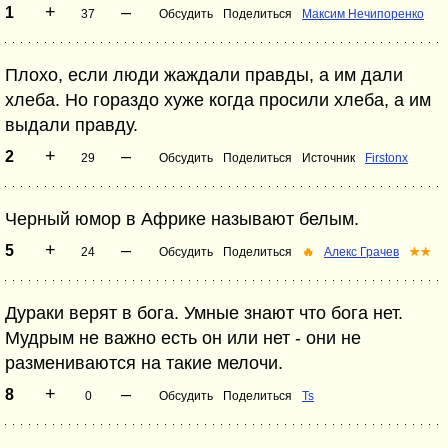
+
–
1
37
Обсудить
Поделиться
Максим Нечипоренко
Плохо, если люди жаждали правды, а им дали
хлеба. Но гораздо хуже когда просили хлеба, а им
выдали правду.
+
–
2
29
Обсудить
Поделиться
Источник
Firstonx
Черный юмор в Африке называют белым.
+
–
5
24
Обсудить
Поделиться
🔥
Алекс Грачев
★★
Дураки верят в бога. Умные знают что бога нет.
Мудрым не важно есть он или нет - они не
размениваются на такие мелочи.
+
–
8
0
Обсудить
Поделиться
Ts