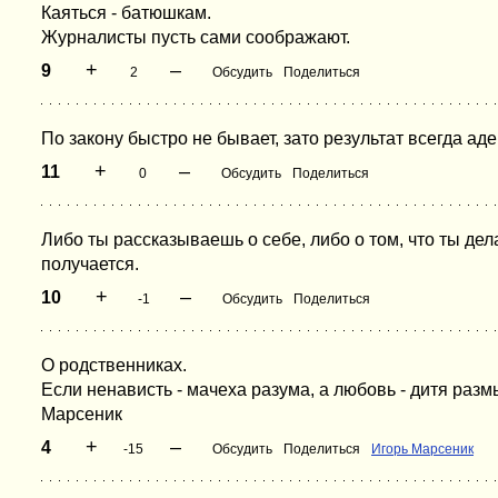
Каяться - батюшкам.
Журналисты пусть сами соображают.
+
–
9
2
Обсудить
Поделиться
По закону быстро не бывает, зато результат всегда аде
+
–
11
0
Обсудить
Поделиться
Либо ты рассказываешь о себе, либо о том, что ты де
получается.
+
–
10
-1
Обсудить
Поделиться
О родственниках.
Если ненависть - мачеха разума, а любовь - дитя разм
Марсеник
+
–
4
-15
Обсудить
Поделиться
Игорь Марсеник