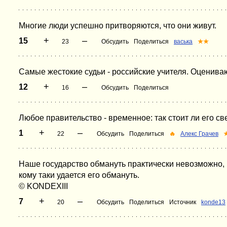
Многие люди успешно притворяются, что они живут.
+
–
15
23
Обсудить
Поделиться
васька
★★
Самые жестокие судьи - российские учителя. Оценивают
+
–
12
16
Обсудить
Поделиться
Любое правительство - временное: так стоит ли его с
+
–
1
22
Обсудить
Поделиться
🔥
Алекс Грачев
Наше государство обмануть практически невозможно, по
кому таки удается его обмануть.
© KONDEXIII
+
–
7
20
Обсудить
Поделиться
Источник
konde13