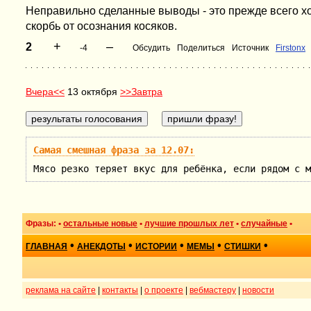
Неправильно сделанные выводы - это прежде всего х
скорбь от осознания косяков.
+
–
2
-4
Обсудить
Поделиться
Источник
Firstonx
Вчера<<
13 октября
>>Завтра
Самая смешная фраза за 12.07:
Мясо резко теряет вкус для ребёнка, если рядом с м
Фразы: •
остальные новые
•
лучшие прошлых лет
•
случайные
•
•
•
•
•
•
ГЛАВНАЯ
АНЕКДОТЫ
ИСТОРИИ
МЕМЫ
СТИШКИ
реклама на сайте
|
контакты
|
о проекте
|
вебмастеру
|
новости