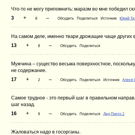
Что-то не могу припомнить: маразм во мне победил ск
+
–
3
8
Обсудить
Поделиться
Источник
Юрий Та
На самом деле, именно твари дрожащие чаще других 
+
–
13
8
Обсудить
Поделиться
Мужчина – существо весьма поверхностное, поскольку
не содержание.
+
–
17
2
Обсудить
Поделиться
Источник
Алеся 
Самое трудное - это первый шаг в правильном направ
шаг назад.
+
–
16
9
Обсудить
Поделиться
Дед Пихто 2
Жаловаться надо в госорганы.