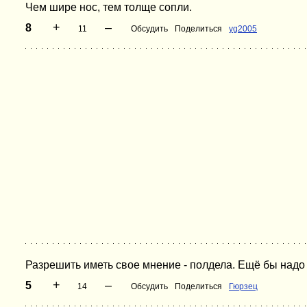
Чем шире нос, тем толще сопли.
+
–
8
11
Обсудить
Поделиться
yg2005
Разрешить иметь свое мнение - полдела. Ещё бы надо 
+
–
5
14
Обсудить
Поделиться
Гюрзец