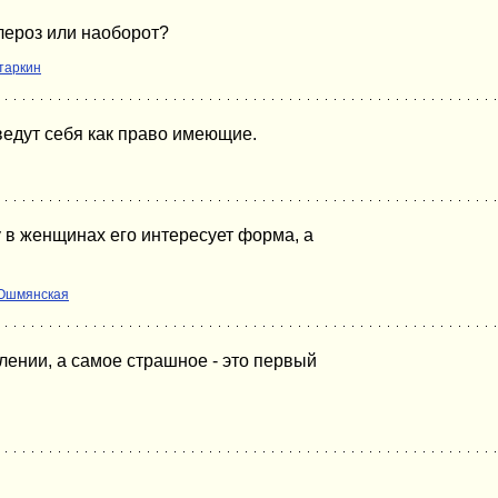
лероз или наоборот?
таркин
ведут себя как право имеющие.
 в женщинах его интересует форма, а
Ошмянская
лении, а самое страшное - это первый