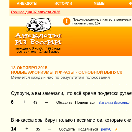
АНЕКДОТЫ
ИСТОРИИ
МЕМЫ
Ф
Лучшее дня 07 августа 2026
Предупреждение: у нас есть цензура и
покиньте сайт.
18+
13 ОКТЯБРЯ 2015
НОВЫЕ АФОРИЗМЫ И ФРАЗЫ - ОСНОВНОЙ ВЫПУСК
Меняется каждый час по результатам голосования
Супруги, а вы замечали, что всё время по-детски руга
+
–
6
43
Обсудить
Поделиться
Виталий Власенко
В инкассаторы берут только пессимистов, которые счит
+
–
14
35
Обсудить
Поделиться
репуС
★