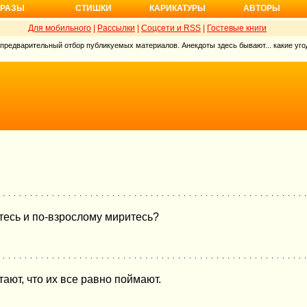
РАЗЫ
СТИШКИ
КАРИКАТУРЫ
АВТОРЫ
Для мобильного
|
Рассылки
|
Соцсети и RSS
|
Гостевые книги
 предварительный отбор публикуемых материалов. Анекдоты здесь бывают... какие угод
етесь и по-взрослому миритесь?
ают, что их все равно поймают.