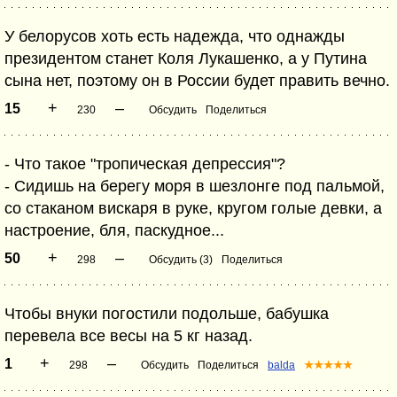
У белорусов хоть есть надежда, что однажды
президентом станет Коля Лукашенко, а у Путина
сына нет, поэтому он в России будет править вечно.
+
–
15
230
Обсудить
Поделиться
- Что такое "тропическая депрессия"?
- Сидишь на берегу моря в шезлонге под пальмой,
со стаканом вискаря в руке, кругом голые девки, а
настроение, бля, паскудное...
+
–
50
298
Обсудить (3)
Поделиться
Чтобы внуки погостили подольше, бабушка
перевела все весы на 5 кг назад.
+
–
1
298
Обсудить
Поделиться
balda
★★★★★