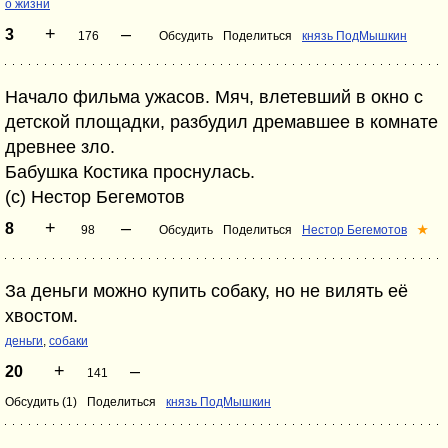
о жизни
+
–
3
176
Обсудить
Поделиться
князь ПодМышкин
Начало фильма ужасов. Мяч, влетевший в окно с
детской площадки, разбудил дремавшее в комнате
древнее зло.
Бабушка Костика проснулась.
(c) Нестор Бегемотов
+
–
8
98
Обсудить
Поделиться
Нестор Бегемотов
★
За деньги можно купить собаку, но не вилять её
хвостом.
деньги
,
собаки
+
–
20
141
Обсудить (1)
Поделиться
князь ПодМышкин