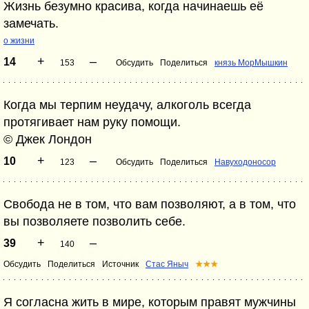
Жизнь безумно красива, когда начинаешь её
замечать.
о жизни
+
–
14
153
Обсудить
Поделиться
князь МорМышкин
Когда мы терпим неудачу, алкоголь всегда
протягивает нам руку помощи.
© Джек Лондон
+
–
10
123
Обсудить
Поделиться
Навуходоносор
Свобода не в том, что вам позволяют, а в том, что
вы позволяете позволить себе.
+
–
39
140
Обсудить
Поделиться
Источник
Стас Яныч
★★★
Я согласна жить в мире, которым правят мужчины