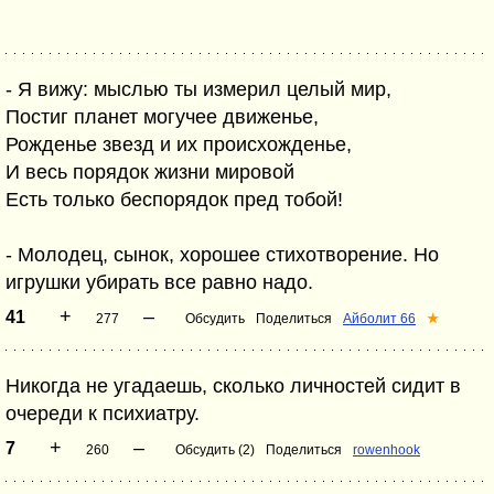
- Я вижу: мыслью ты измерил целый мир,
Постиг планет могучее движенье,
Рожденье звезд и их происхожденье,
И весь порядок жизни мировой
Есть только беспорядок пред тобой!
- Молодец, сынок, хорошее стихотворение. Но
игрушки убирать все равно надо.
+
–
41
277
Обсудить
Поделиться
Айболит 66
★
Никогда не угадаешь, сколько личностей сидит в
очереди к психиатру.
+
–
7
260
Обсудить (2)
Поделиться
rowenhook