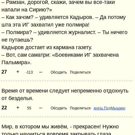
– Рамзан, дорогой, скажи, зачем вы все-таки
напали на Сирию?»
– Как зачэм? – удивляется Кадыров. – Да потому
шта эта ИГ захватил уже полмира!
– Полмира? – удивляется журналист. – Ты ничего
не путаешь?
Кадыров достает из кармана газету.
– Вот, сам саматри: «Боевиками ИГ захвачена
Пальмира».
+
–
27
-113
Обсудить
Поделиться
Время от времени следует непременно отдохнуть
от безделья.
+
–
22
55
Обсудить
Поделиться
князь ПодМышкин
Мир, в котором мы живём, - прекрасен! Нужно
только научиться вовремя закрывать глаза,