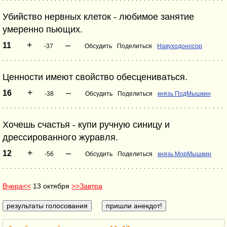
Убийство нервных клеток - любимое занятие
умеренно пьющих.
+
–
11
-37
Обсудить
Поделиться
Навуходоносор
Ценности имеют свойство обесцениваться.
+
–
16
-38
Обсудить
Поделиться
князь ПодМышкин
Хочешь счастья - купи ручную синицу и
дрессированного журавля.
+
–
12
-56
Обсудить
Поделиться
князь МорМышкин
Вчера<<
13 октября
>>Завтра