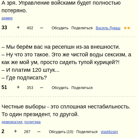
А зря. Управление войсками будет полностью
потеряно.
армия
+
–
33
402
Обсудить
Поделиться
Василь Лукаш
★★
– Мы берём вас на ресепшн из-за внешности.
– Ну что это такое. Это же чистой воды сексизм, а
как же мой ум, просто сидеть тупой курицей?!
– И платим 120 штук...
– Где подписать?
+
–
51
353
Обсудить
Поделиться
Честные выборы - это сплошная нестабильность.
То один президент, то другой.
демократия
,
политика
+
–
2
287
Обсудить (10)
Поделиться
vladdizain