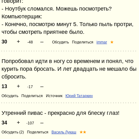
говорит:
- Ноутбук сломался. Можешь посмотреть?
Компьютерщик:
- Конечно, посмотрю минут 5. Только пыль протри,
чтобы смотреть приятнее было.
+
–
30
-48
Обсудить
Поделиться
immar
★
Попробовал идти в ногу со временем и понял, что
курить пора бросать. И лет двадцать не мешало бы
сбросить.
+
–
13
-17
Обсудить
Поделиться
Источник
Юрий Татаркин
Утренний пивас - прекрасно для блеску глаз!
+
–
34
-107
Обсудить (2)
Поделиться
Василь Лукаш
★★