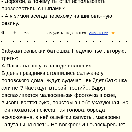
- Дорогой, а почему ты стал использовать
презервативы с шипами?
- А я зимой всегда перехожу на шипованную
резину.
+
–
6
-53
Обсудить
Поделиться
Айболит 66
★
Забухал сельский батюшка. Неделю пьёт, вторую,
третью...
А Пасха на носу, в народе волнения.
В день праздника столпились сельчане у
поповского дома. Ждут, судачат - выйдет батюшка
али нет? Час ждут, второй, третий... Вдруг
распахивается малюсенькая форточка в окне,
высовывается рука, перстом в небо указующая. За
ней лохматая нечёсанная голова, борода
всклокочена, в ней ошмётки капусты, макароны
напутаны. И орёт: - Не воскрес! И не-воск-рес-нет!