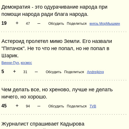
Демократия - это одурачивание народа при
помощи народа ради блага народа.
+
–
19
47
Обсудить
Поделиться
князь МорМышкин
Астероид пролетел мимо Земли. Его назвали
"Пятачок". Не то что не попал, но не попал в
Шарик.
Винни-Пух
,
космос
+
–
5
31
Обсудить
Поделиться
Andrejking
Чем делать все, но хреново, лучше не делать
ничего, но хорошо.
+
–
45
94
Обсудить
Поделиться
TVB
Журналист спрашивает Кадырова