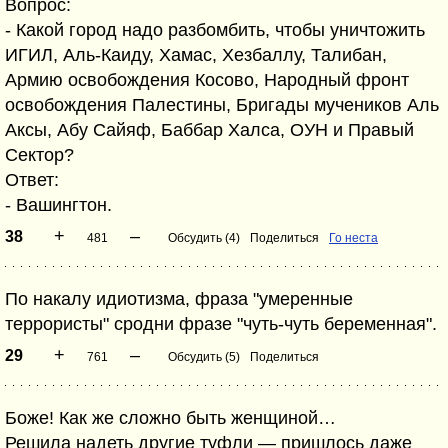
Вопрос:
- Какой город надо разбомбить, чтобы уничтожить
ИГИЛ, Аль-Каиду, Хамас, Хезбаллу, Талибан,
Армию освобождения Косово, Народный фронт
освобождения Палестины, Бригады мучеников Аль
Аксы, Абу Сайяф, Баббар Халса, ОУН и Правый
Сектор?
Ответ:
- Вашингтон.
+
–
38
481
Обсудить (4)
Поделиться
Го неста
По накалу идиотизма, фраза "умеренные
террористы" сродни фразе "чуть-чуть беременная".
+
–
29
761
Обсудить (5)
Поделиться
Боже! Как же сложно быть женщиной…
Решила надеть другие туфли — пришлось даже