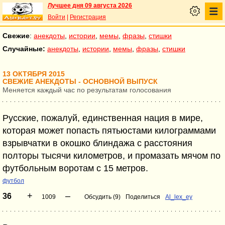
Лучшее дня 09 августа 2026
Войти
|
Регистрация
Свежие
:
анекдоты
,
истории
,
мемы
,
фразы
,
стишки
Случайные:
анекдоты
,
истории
,
мемы
,
фразы
,
стишки
13 ОКТЯБРЯ 2015
СВЕЖИЕ АНЕКДОТЫ - ОСНОВНОЙ ВЫПУСК
Меняется каждый час по результатам голосования
Русские, пожалуй, единственная нация в мире,
которая может попасть пятьюстами килограммами
взрывчатки в окошко блиндажа с расстояния
полторы тысячи километров, и промазать мячом по
футбольным воротам с 15 метров.
футбол
+
–
36
1009
Обсудить (9)
Поделиться
Al_lex_ey