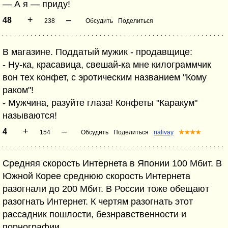
— А я — приду!
+
–
48
238
Обсудить
Поделиться
В магазине. Поддатый мужик - продавщице:
- Ну-ка, красавица, свешай-ка мне килограммчик
вон тех конфет, с эротическим названием "Кому
раком"!
- Мужчина, разуйте глаза! Конфеты "Каракум"
называются!
+
–
4
154
Обсудить
Поделиться
nalivay
★★★★
Средняя скорость Интернета в Японии 100 Мбит. В
Южной Корее среднюю скорость Интернета
разогнали до 200 Мбит. В России тоже обещают
разогнать Интернет. К чертям разогнать этот
рассадник пошлости, безнравственности и
порнографии.