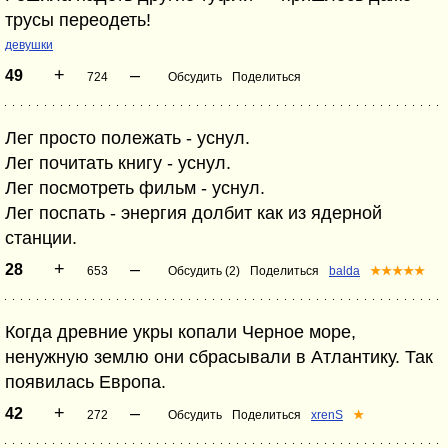
трусы переодеть!
девушки
+
–
49
724
Обсудить
Поделиться
Лег просто полежать - уснул.
Лег почитать книгу - уснул.
Лег посмотреть фильм - уснул.
Лег поспать - энергия долбит как из ядерной
станции.
+
–
28
653
Обсудить (2)
Поделиться
balda
★★★★★
Когда древние укры копали Черное море,
ненужную землю они сбрасывали в Атлантику. Так
появилась Европа.
+
–
42
272
Обсудить
Поделиться
xrenS
★