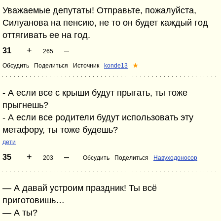
Уважаемые депутаты! Отправьте, пожалуйста,
Силуанова на пенсию, не то он будет каждый год
оттягивать ее на год.
+
–
31
265
Обсудить
Поделиться
Источник
konde13
★
- А если все с крыши будут прыгать, ты тоже
прыгнешь?
- А если все родители будут использовать эту
метафору, ты тоже будешь?
дети
+
–
35
203
Обсудить
Поделиться
Навуходоносор
— А давай устроим праздник! Ты всё
приготовишь…
— А ты?