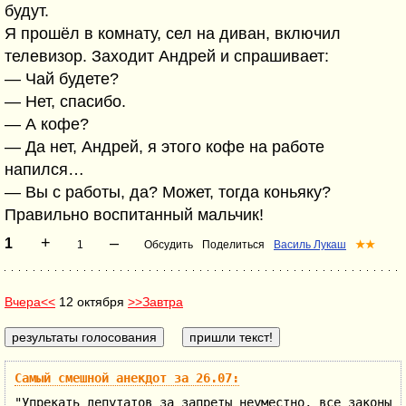
будут.
Я прошёл в комнату, сел на диван, включил
телевизор. Заходит Андрей и спрашивает:
— Чай будете?
— Нет, спасибо.
— А кофе?
— Да нет, Андрей, я этого кофе на работе
напился…
— Вы с работы, да? Может, тогда коньяку?
Правильно воспитанный мальчик!
+
–
1
1
Обсудить
Поделиться
Василь Лукаш
★★
Вчера<<
12 октября
>>Завтра
Самый смешной анекдот за 26.07:
"Упрекать депутатов за запреты неуместно, все законы