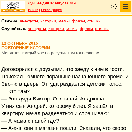
Лучшее дня 07 августа 2026
Войти
|
Регистрация
Свежие
:
анекдоты
,
истории
,
мемы
,
фразы
,
стишки
Случайные:
анекдоты
,
истории
,
мемы
,
фразы
,
стишки
12 ОКТЯБРЯ 2015
ПОВТОРНЫЕ ИСТОРИИ
Меняется каждый час по результатам голосования
Договорился с друзьями, что заеду к ним в гости.
Приехал немного пораньше назначенного времени.
Звоню в дверь. Оттуда раздается детский голос:
— Кто там?
— Это дядя Виктор. Открывай, Андрюша.
У них сын Андрей, которому 6 лет. Я зашёл в
квартиру, начал раздеваться и спрашиваю:
— А мама с папой где?
— А-а-а, они в магазин пошли. Сказали, что скоро