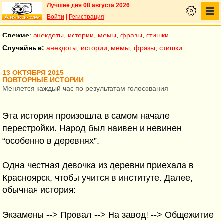
Лучшее дня 08 августа 2026
Войти
|
Регистрация
Свежие
:
анекдоты
,
истории
,
мемы
,
фразы
,
стишки
Случайные:
анекдоты
,
истории
,
мемы
,
фразы
,
стишки
13 ОКТЯБРЯ 2015
ПОВТОРНЫЕ ИСТОРИИ
Меняется каждый час по результатам голосования
Эта история произошла в самом начале
перестройки. Народ был наивен и невинен
“особенно в деревнях”.
Одна честная девочка из деревни приехала в
Красноярск, чтобы учится в институте. Далее,
обычная история:
Экзамены --> Провал --> На завод! --> Общежитие