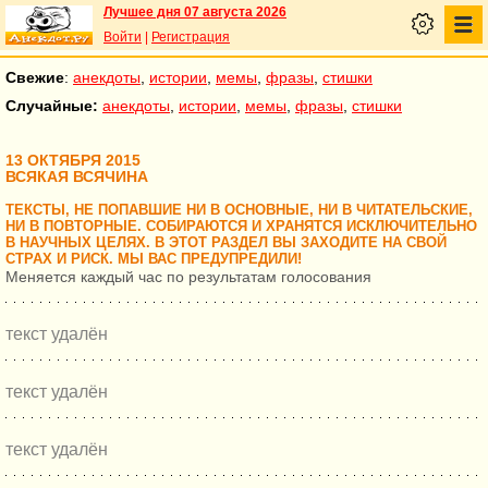
Лучшее дня 07 августа 2026
Войти
|
Регистрация
Свежие
:
анекдоты
,
истории
,
мемы
,
фразы
,
стишки
Случайные:
анекдоты
,
истории
,
мемы
,
фразы
,
стишки
13 ОКТЯБРЯ 2015
ВСЯКАЯ ВСЯЧИНА
ТЕКСТЫ, НЕ ПОПАВШИЕ НИ В ОСНОВНЫЕ, НИ В ЧИТАТЕЛЬСКИЕ,
НИ В ПОВТОРНЫЕ. СОБИРАЮТСЯ И ХРАНЯТСЯ ИСКЛЮЧИТЕЛЬНО
В НАУЧНЫХ ЦЕЛЯХ. В ЭТОТ РАЗДЕЛ ВЫ ЗАХОДИТЕ НА СВОЙ
СТРАХ И РИСК. МЫ ВАС ПРЕДУПРЕДИЛИ!
Меняется каждый час по результатам голосования
текст удалён
текст удалён
текст удалён