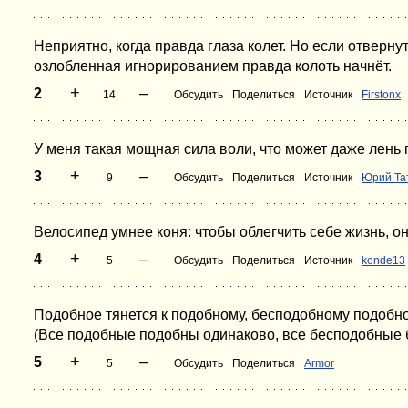
Неприятно, когда правда глаза колет. Но если отвернут
озлобленная игнорированием правда колоть начнёт.
+
–
2
14
Обсудить
Поделиться
Источник
Firstonx
У меня такая мощная сила воли, что может даже лень 
+
–
3
9
Обсудить
Поделиться
Источник
Юрий Та
Велосипед умнее коня: чтобы облегчить себе жизнь, он
+
–
4
5
Обсудить
Поделиться
Источник
konde13
Подобное тянется к подобному, бесподобному подобное
(Все подобные подобны одинаково, все бесподобные 
+
–
5
5
Обсудить
Поделиться
Armor