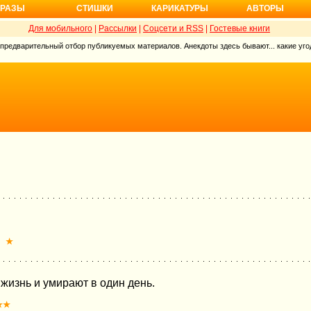
РАЗЫ
СТИШКИ
КАРИКАТУРЫ
АВТОРЫ
Для мобильного
|
Рассылки
|
Соцсети и RSS
|
Гостевые книги
 предварительный отбор публикуемых материалов. Анекдоты здесь бывают... какие угод
★
жизнь и умирают в один день.
★★