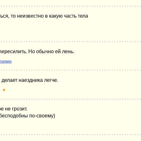
ься, то неизвестно в какую часть тела
пересилить. Но обычно ей лень.
таркин
 делает наездника легче.
★
 не грозит.
бесподобны по-своему)