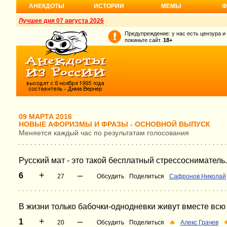
АНЕКДОТЫ
ИСТОРИИ
МЕМЫ
Ф
Лучшее дня 07 августа 2026
Предупреждение: у нас есть цензура и
покиньте сайт.
18+
09 МАРТА 2016
НОВЫЕ АФОРИЗМЫ И ФРАЗЫ - ОСНОВНОЙ ВЫПУСК
Меняется каждый час по результатам голосования
Русский мат - это такой бесплатный стрессосниматель.
+
–
6
27
Обсудить
Поделиться
Сафронов Николай
В жизни только бабочки-однодневки живут вместе всю 
+
–
1
20
Обсудить
Поделиться
🔥
Алекс Грачев