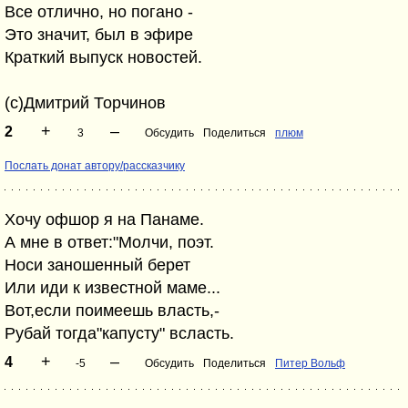
Все отлично, но погано -
Это значит, был в эфире
Краткий выпуск новостей.
(с)Дмитрий Торчинов
+
–
2
3
Обсудить
Поделиться
плюм
Послать донат автору/рассказчику
Хочу офшор я на Панаме.
А мне в ответ:"Молчи, поэт.
Носи заношенный берет
Или иди к известной маме...
Вот,если поимеешь власть,-
Рубай тогда"капусту" всласть.
+
–
4
-5
Обсудить
Поделиться
Питер Вольф