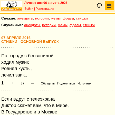
Лучшее дня 06 августа 2026
Войти
|
Регистрация
Свежие
:
анекдоты
,
истории
,
мемы
,
фразы
,
стишки
Случайные:
анекдоты
,
истории
,
мемы
,
фразы
,
стишки
07 АПРЕЛЯ 2016
СТИШКИ - ОСНОВНОЙ ВЫПУСК
По городу с бензопилой
ходил мужик
Ровнял кусты,
лечил заик..
+
–
1
37
Обсудить
Поделиться
Источник
Если вдруг с телеэкрана
Диктор скажет вам, что в Мире,
В Государстве и в Москве