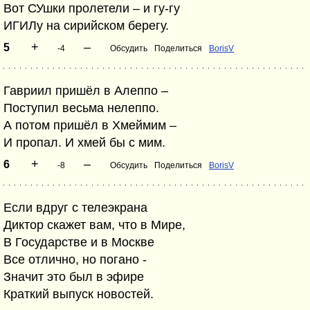
Вот СУшки пролетели – и гу-гу
ИГИЛу на сирийском берегу.
+
–
5
-4
Обсудить
Поделиться
BorisV
Гавриил пришёл в Алеппо –
Поступил весьма нелеппо.
А потом пришёл в Хмеймим –
И пропал. И хмей бы с мим.
+
–
6
-8
Обсудить
Поделиться
BorisV
Если вдруг с телеэкрана
Диктор скажет вам, что в Мире,
В Государстве и в Москве
Все отлично, но погано -
Значит это был в эфире
Краткий выпуск новостей.