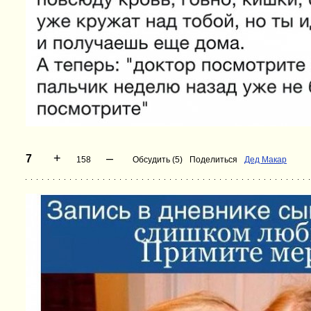
+
–
7
158
Обсудить (5)
Поделиться
Дед Макар