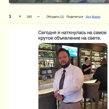
+
–
1
265
Обсудить (1)
Поделиться
Дед Макар