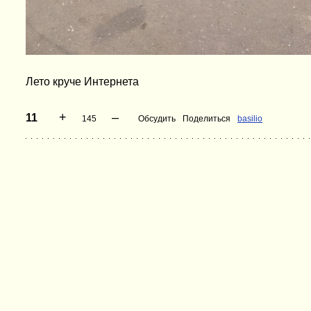
Лето круче Интернета
+
–
11
145
Обсудить
Поделиться
basilio