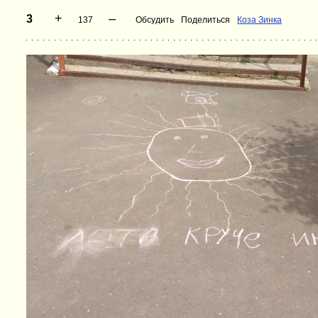
+
–
3
137
Обсудить
Поделиться
Коза Зинка