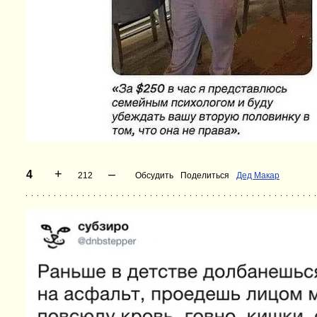
+
–
4
212
Обсудить
Поделиться
Дед Макар