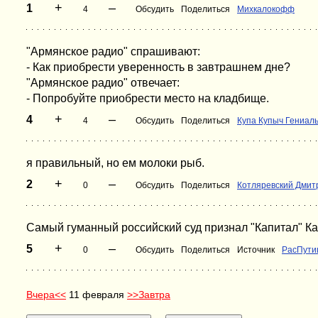
+
–
1
4
Обсудить
Поделиться
Михкалокофф
"Армянское радио" спрашивают:
- Как приобрести уверенность в завтрашнем дне?
"Армянское радио" отвечает:
- Попробуйте приобрести место на кладбище.
+
–
4
4
Обсудить
Поделиться
Купа Купыч Гениал
я правильный, но ем молоки рыб.
+
–
2
0
Обсудить
Поделиться
Котляревский Дмит
Самый гуманный российский суд признал "Капитал" Ка
+
–
5
0
Обсудить
Поделиться
Источник
РасПути
Вчера<<
11 февраля
>>Завтра