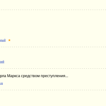
ьный
★
рий
рла Маркса средством преступления...
ца