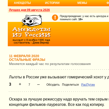
АНЕКДОТЫ
ИСТОРИИ
МЕМЫ
Ф
Лучшее дня 09 августа 2026
Предупреждение: у нас есть цензура и
покиньте сайт.
18+
11 ФЕВРАЛЯ 2020
ОСТАЛЬНЫЕ ФРАЗЫ
Меняется каждый час по результатам голосования
Льготы в России уже вызывают гомерический хохот у 
+
–
3
7
Обсудить
Поделиться
РасПутин
Оскара за лучшую режиссуру надо вручать тем серым
концепции фильмов-лауреатов. Все как под копирку.