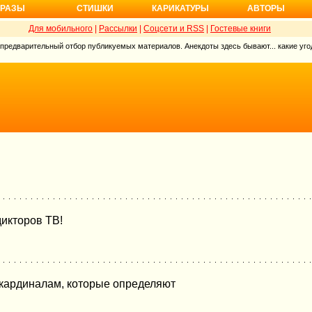
РАЗЫ
СТИШКИ
КАРИКАТУРЫ
АВТОРЫ
Для мобильного
|
Рассылки
|
Соцсети и RSS
|
Гостевые книги
 предварительный отбор публикуемых материалов. Анекдоты здесь бывают... какие угод
дикторов ТВ!
 кардиналам, которые определяют