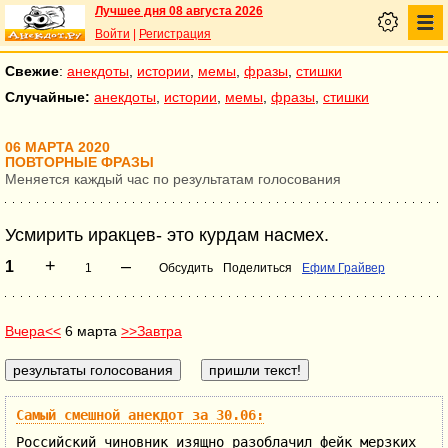
Лучшее дня 08 августа 2026
Войти
|
Регистрация
Свежие
:
анекдоты
,
истории
,
мемы
,
фразы
,
стишки
Случайные:
анекдоты
,
истории
,
мемы
,
фразы
,
стишки
06 МАРТА 2020
ПОВТОРНЫЕ ФРАЗЫ
Меняется каждый час по результатам голосования
Усмирить иракцев- это курдам насмех.
+
–
1
1
Обсудить
Поделиться
Ефим Грайвер
Вчера<<
6 марта
>>Завтра
Самый смешной анекдот за 30.06:
Российский чиновник изящно разоблачил фейк мерзких