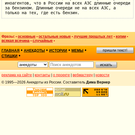
иноагентов, что в России на всех АЗС длинные очереди
за бензином. Длинные очереди не на всех АЗС, а
только на тех, где есть бензин.
Фразы: •
основные
•
остальные новые
•
лучшие прошлых лет
•
копии
•
всякая всячина
•
случайные
•
•
•
•
•
пришли текст!
ГЛАВНАЯ
АНЕКДОТЫ
ИСТОРИИ
МЕМЫ
•
СТИШКИ
реклама на сайте
|
контакты
|
о проекте
|
вебмастеру
|
новости
© 1995—2026 Анекдоты из России. Составитель
Дима Вернер