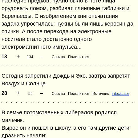
наследие предков, нужно было в поте лица
орудовать ломом, разбивая глиняные таблички и
барельефы. С изобретением книгопечатания
задача упростилась: нужны были лишь керосин да
спички. А после перехода на электронные
носители стало достаточно одного
электромагнитного импульса...
+
–
13
134
Ссылка
Поделиться
Сегодня запретили Дождь и Эхо, завтра запретят
Воздух и Солнце.
+
–
28
-55
Ссылка
Поделиться
Источник
intoxicator
В семье потомственных либералов родился
мальчик.
Вырос он и пошел в школу, а его там другие дети
дразнить начали: