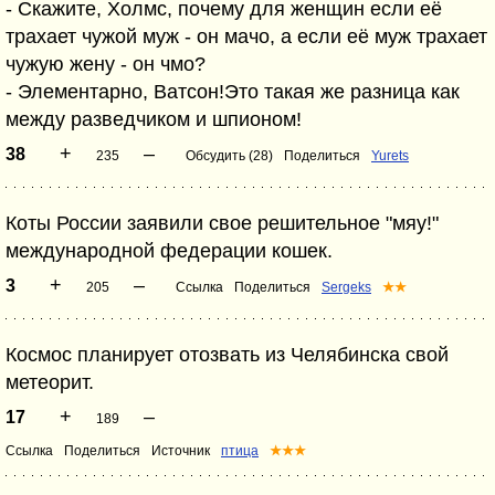
- Скажите, Холмс, почему для женщин если её
трахает чужой муж - он мачо, а если её муж трахает
чужую жену - он чмо?
- Элементарно, Ватсон!Это такая же разница как
между разведчиком и шпионом!
+
–
38
235
Обсудить (28)
Поделиться
Yurets
Коты России заявили свое решительное "мяу!"
международной федерации кошек.
+
–
3
205
Ссылка
Поделиться
Sergeks
★★
Космос планирует отозвать из Челябинска свой
метеорит.
+
–
17
189
Ссылка
Поделиться
Источник
птица
★★★