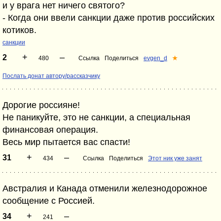
и у врага нет ничего святого?
- Когда они ввели санкции даже против российских
котиков.
санкции
+
–
2
480
Ссылка
Поделиться
evgen_d
★
Послать донат автору/рассказчику
Дорогие россияне!
Не паникуйте, это не санкции, а специальная
финансовая операция.
Весь мир пытается вас спасти!
+
–
31
434
Ссылка
Поделиться
Этот ник уже занят
Австралия и Канада отменили железнодорожное
сообщение с Россией.
+
–
34
241