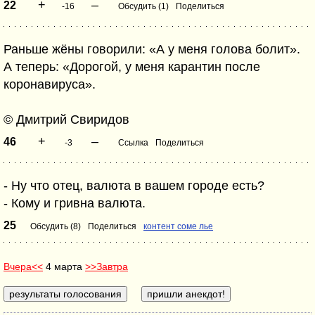
+
–
22
-16
Обсудить (1)
Поделиться
Раньше жёны говорили: «А у меня голова болит».
А теперь: «Дорогой, у меня карантин после
коронавируса».
© Дмитрий Свиридов
+
–
46
-3
Ссылка
Поделиться
- Ну что отец, валюта в вашем городе есть?
- Кому и гривна валюта.
25
Обсудить (8)
Поделиться
контент соме лье
Вчера<<
4 марта
>>Завтра