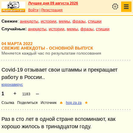
Лучшее дня 09 августа 2026
Войти
|
Регистрация
Свежие
:
анекдоты
,
истории
,
мемы
,
фразы
,
стишки
Случайные:
анекдоты
,
истории
,
мемы
,
фразы
,
стишки
04 МАРТА 2022
СВЕЖИЕ АНЕКДОТЫ - ОСНОВНОЙ ВЫПУСК
Меняется каждый час по результатам голосования
Covid-19 отзывает свои штаммы и прекращает
работу в России..
коронавирус
+
–
1
1183
Ссылка
Поделиться
Источник
🔥
hop za za
★
Раз в сто лет в одной стране вспоминают, как
хорошо жилось в тринадцатом году.