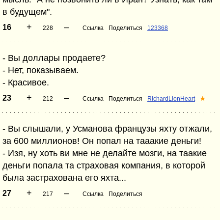
в будущем".
+
–
16
228
Ссылка
Поделиться
123368
- Вы доллары продаете?
- Нет, показываем.
- Красивое.
+
–
23
212
Ссылка
Поделиться
RichardLionHeart
★
- Вы слышали, у Усманова французы яхту отжали,
за 600 миллионов! Он попал на тааакие деньги!
- Изя, ну хоть ви мне не делайте мозги, на таакие
деньги попала та страховая компания, в которой
была застрахована его яхта...
+
–
27
217
Ссылка
Поделиться