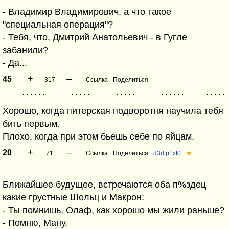
- Владимир Владимирович, а что такое
"специальная операция"?
- Тебя, что, Дмитрий Анатольевич - в Гугле
забанили?
- Да...
+
–
45
317
Ссылка
Поделиться
Хорошо, когда питерская подворотня научила тебя
бить первым.
Плохо, когда при этом бьешь себе по яйцам.
+
–
20
71
Ссылка
Поделиться
d3d p1xt0
★
Ближайшее будущее, встречаются оба п%здец
какие грустные Шольц и Макрон:
- Ты помнишь, Олаф, как хорошо мы жили раньше?
- Помню, Ману.