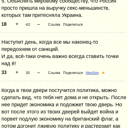
5. Объяснить мировому сообществу, что Россия
просто пришла на выручку секс-меньшинств,
которых там притесняла Украина.
+
–
18
-62
Ссылка
Поделиться
Наступит день, когда все мы наконец-то
передохнем от санкций.
И да, всё-таки очень важно всегда ставить точки
над ё!
+
–
33
30
Ссылка
Поделиться
AlexSon
★
Когда в твои двери постучится политика, можно
сделать вид, что тебя нет дома и не открыть. После
нее придет экономика и подожжет твою дверь. Но
вот после этого из твоих дверей выйдет война и
порвет подлую экономику на британский флаг, а
потом догонит лживую политику и растерзает как