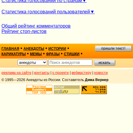
Статистика голосований по странам
Статистика голосований пользователей
Общий рейтинг комментаторов
Рейтинг стоп-листов
•
•
•
пришли текст!
ГЛАВНАЯ
АНЕКДОТЫ
ИСТОРИИ
•
•
•
•
КАРИКАТУРЫ
МЕМЫ
ФРАЗЫ
СТИШКИ
реклама на сайте
|
контакты
|
о проекте
|
вебмастеру
|
новости
© 1995—2026 Анекдоты из России. Составитель
Дима Вернер