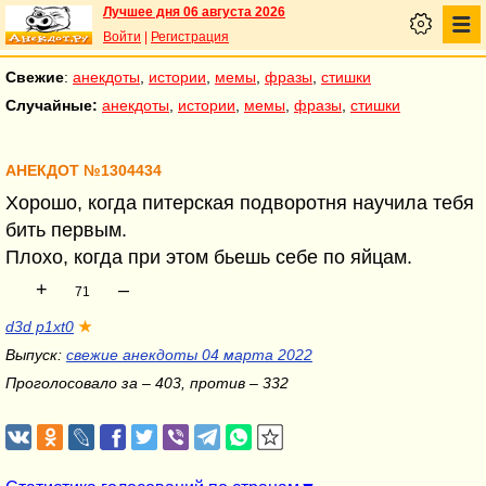
Лучшее дня 06 августа 2026
Войти
|
Регистрация
Свежие
:
анекдоты
,
истории
,
мемы
,
фразы
,
стишки
Случайные:
анекдоты
,
истории
,
мемы
,
фразы
,
стишки
АНЕКДОТ №1304434
Хорошо, когда питерская подворотня научила тебя
бить первым.
Плохо, когда при этом бьешь себе по яйцам.
+
–
71
d3d p1xt0
★
Выпуск:
свежие анекдоты 04 марта 2022
Проголосовало за – 403, против – 332