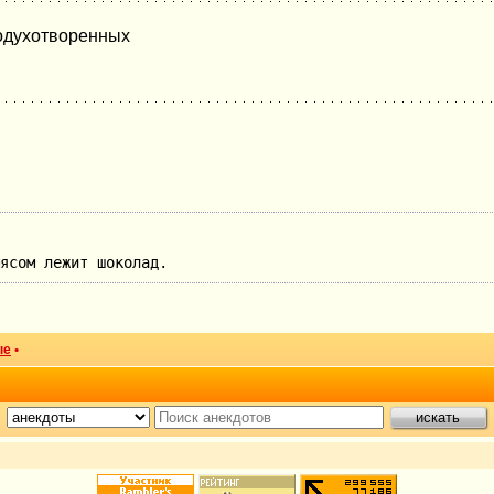
 одухотворенных
ясом лежит шоколад.
ые
•