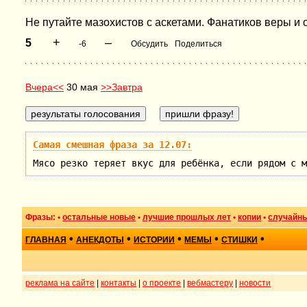
Не путайте мазохистов с аскетами. Фанатиков веры и
+
–
5
-6
Обсудить
Поделиться
Вчера<<
30 мая
>>Завтра
Самая смешная фраза за 12.07:
Мясо резко теряет вкус для ребёнка, если рядом с м
Фразы: •
остальные новые
•
лучшие прошлых лет
•
копии
•
случайн
•
•
•
•
•
ГЛАВНАЯ
АНЕКДОТЫ
ИСТОРИИ
МЕМЫ
СТИШКИ
реклама на сайте
|
контакты
|
о проекте
|
вебмастеру
|
новости