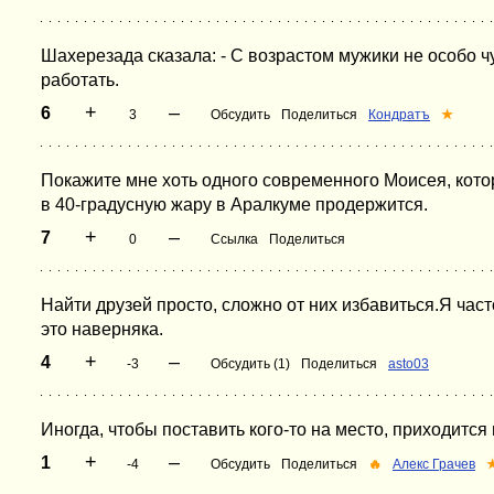
Шахерезада сказала: - С возрастом мужики не особо чу
работать.
+
–
6
3
Обсудить
Поделиться
Кондратъ
★
Покажите мне хоть одного современного Моисея, кото
в 40-градусную жару в Аралкуме продержится.
+
–
7
0
Ссылка
Поделиться
Найти друзей просто, сложно от них избавиться.Я час
это наверняка.
+
–
4
-3
Обсудить (1)
Поделиться
asto03
Иногда, чтобы поставить кого-то на место, приходится 
+
–
1
-4
Обсудить
Поделиться
🔥
Алекс Грачев