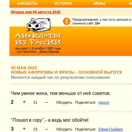
АНЕКДОТЫ
ИСТОРИИ
МЕМЫ
Ф
Лучшее дня 06 августа 2026
Предупреждение: у нас есть цензура и
покиньте сайт.
18+
30 МАЯ 2023
НОВЫЕ АФОРИЗМЫ И ФРАЗЫ - ОСНОВНОЙ ВЫПУСК
Меняется каждый час по результатам голосования
Чем умнее жена, тем меньше от неё советов.
+
–
2
31
Обсудить
Поделиться
glazun
"Пошел в гору",- а ведь мог обойти!
+
–
3
23
Обсудить
Поделиться
Ефим Грайвер