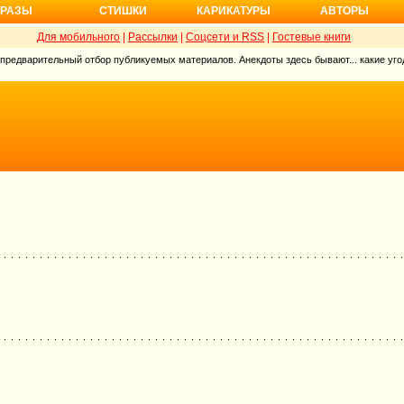
РАЗЫ
СТИШКИ
КАРИКАТУРЫ
АВТОРЫ
Для мобильного
|
Рассылки
|
Соцсети и RSS
|
Гостевые книги
 предварительный отбор публикуемых материалов. Анекдоты здесь бывают... какие угод