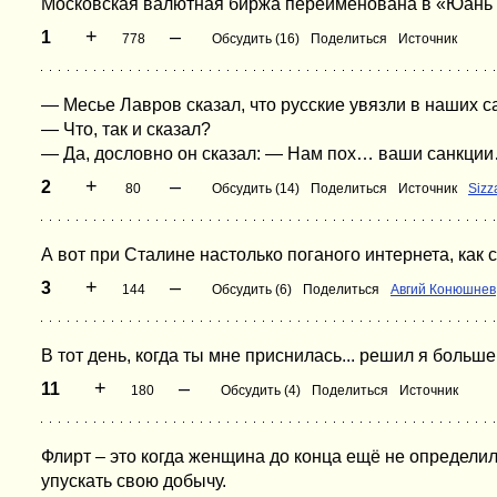
Московская валютная биржа переименована в «Юань и
+
–
1
778
Обсудить (16)
Поделиться
Источник
— Месье Лавров сказал, что русские увязли в наших с
— Что, так и сказал?
— Да, дословно он сказал: — Нам пох… ваши санкци
+
–
2
80
Обсудить (14)
Поделиться
Источник
Sizz
А вот при Сталине настолько поганого интернета, как с
+
–
3
144
Обсудить (6)
Поделиться
Авгий Конюшнев
В тот день, когда ты мне приснилась... решил я больше
+
–
11
180
Обсудить (4)
Поделиться
Источник
Флирт – это когда женщина до конца ещё не определил
упускать свою добычу.