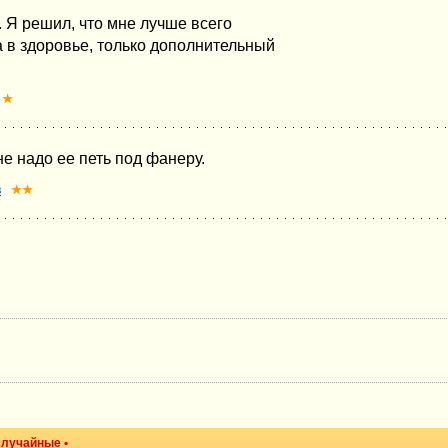
 Я решил, что мне лучше всего
а в здоровье, только дополнительный
★
не надо ее петь под фанеру.
в
★★
случайные
•