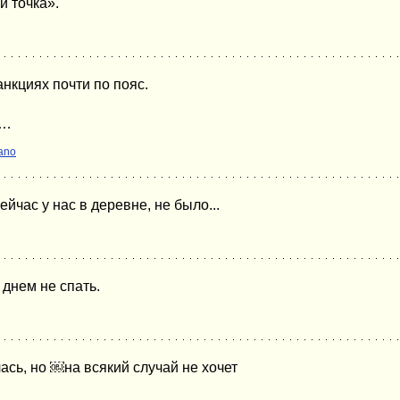
 точка».
анкциях почти по пояс.
и…
ano
ейчас у нас в деревне, не было...
 днeм не спать.
ась, но ￼на всякий случай не хочет