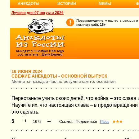
АНЕКДОТЫ
ИСТОРИИ
МЕМЫ
Ф
Лучшее дня 07 августа 2026
Предупреждение: у нас есть цензура и
покиньте сайт.
18+
16 ИЮНЯ 2024
СВЕЖИЕ АНЕКДОТЫ - ОСНОВНОЙ ВЫПУСК
Меняется каждый час по результатам голосования
Перестаньте учить своих детей, что война – это слава 
Научите их, что настоящая слава – в предотвращении во
это сделать.
+
–
5
1672
Ссылка
Поделиться
Рысь
★★★