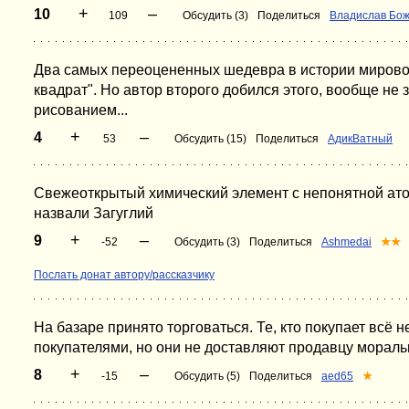
+
–
10
109
Обсудить (3)
Поделиться
Владислав Бо
Два самых переоцененных шедевра в истории мировой
квадрат". Но автор второго добился этого, вообще не 
рисованием...
+
–
4
53
Обсудить (15)
Поделиться
АдикВатный
Свежеоткрытый химический элемент с непонятной ат
назвали Загуглий
+
–
9
-52
Обсудить (3)
Поделиться
Ashmedai
★★
Послать донат автору/рассказчику
На базаре принято торговаться. Те, кто покупает всё 
покупателями, но они не доставляют продавцу мораль
+
–
8
-15
Обсудить (5)
Поделиться
aed65
★