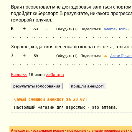
Врач посоветовал мне для здоровья заняться спортом.
подойдёт киберспорт. В результате, никакого прогресс
геморрой получил.
+
–
6
-53
Обсудить (1)
Поделиться
Алексей Токсин
Хорошо, когда твоя песенка до конца не спета, только 
+
–
7
-59
Обсудить (1)
Поделиться
🔥
Алекс Граче
Вчера<<
16 июня
>>Завтра
Самый смешной анекдот за 28.07:
Настоящий магазин для взрослых - это аптека.
Анекдоты: •
остальные новые
•
повторные
•
лучшие прошлых лет
•