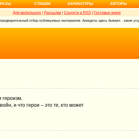
РАЗЫ
СТИШКИ
КАРИКАТУРЫ
АВТОРЫ
Для мобильного
|
Рассылки
|
Соцсети и RSS
|
Гостевые книги
 предварительный отбор публикуемых материалов. Анекдоты здесь бывают... какие угод
и героизм.
йн, и что герои – это те, кто может