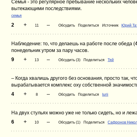
Семья - это регулярное пребывание нескольких челов
вытекающими последствиями.
семья
+
–
2
11
Обсудить
Поделиться
Источник
Юрий Та
Наблюдение: то, что делаешь на работе после обеда (
понедельник утром за пару часов.
+
–
9
13
Обсудить (3)
Поделиться
Тяй
– Когда хвалишь другого без основания, просто так, чт
вырабатывается комплекс оху собственной значимости и
+
–
4
8
Обсудить
Поделиться
Iurii
На двух стульях можно уже не только сидеть, но и лежа
+
–
6
10
Обсудить (1)
Поделиться
Сафронов Нико