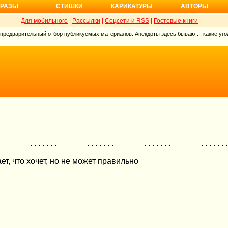
РАЗЫ
СТИШКИ
КАРИКАТУРЫ
АВТОРЫ
Для мобильного
|
Рассылки
|
Соцсети и RSS
|
Гостевые книги
 предварительный отбор публикуемых материалов. Анекдоты здесь бывают... какие угод
ет, что хочет, но не может правильно