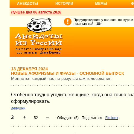
АНЕКДОТЫ
ИСТОРИИ
МЕМЫ
Ф
Лучшее дня 06 августа 2026
Предупреждение: у нас есть цензура и
покиньте сайт.
18+
13 ДЕКАБРЯ 2024
НОВЫЕ АФОРИЗМЫ И ФРАЗЫ - ОСНОВНОЙ ВЫПУСК
Меняется каждый час по результатам голосования
Особенно трудно угодить женщине, когда она точно зна
сформулировать.
девушки
+
–
3
52
Обсудить (5)
Поделиться
Firstonx