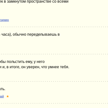
ек в замкнутом пространстве со всеми
таркин
4 часа), обычно переделываешь в
обы польстить ему, у него
, в итоге, он уверен, что умнее тебя.
ть.
лай
★