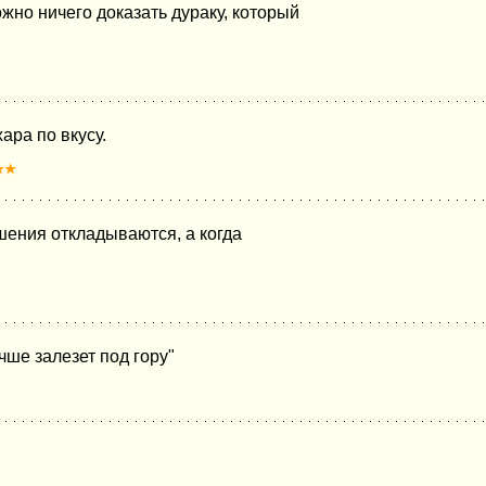
ожно ничего доказать дураку, который
ара по вкусу.
★★
шения откладываются, а когда
чше залезет под гору"