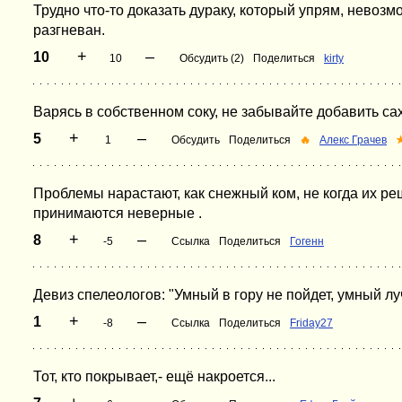
Трудно что-то доказать дураку, который упрям, невозм
разгневан.
+
–
10
10
Обсудить (2)
Поделиться
kirty
Варясь в собственном соку, не забывайте добавить сах
+
–
5
1
Обсудить
Поделиться
🔥
Алекс Грачев
Проблемы нарастают, как снежный ком, не когда их ре
принимаются неверные .
+
–
8
-5
Ссылка
Поделиться
Гогенн
Девиз спелеологов: "Умный в гору не пойдет, умный лу
+
–
1
-8
Ссылка
Поделиться
Friday27
Тот, кто покрывает,- ещё накроется...