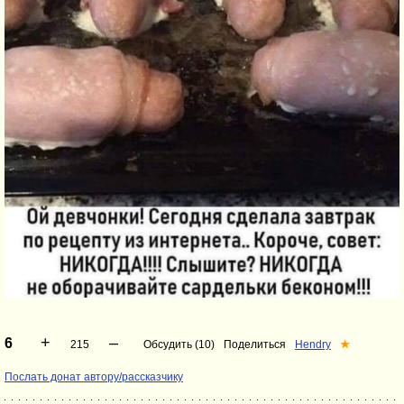
+
–
6
215
Обсудить (10)
Поделиться
Hendry
★
Послать донат автору/рассказчику