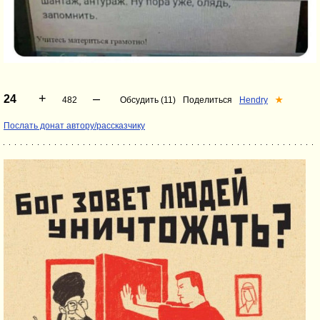
+
–
24
482
Обсудить (11)
Поделиться
Hendry
★
Послать донат автору/рассказчику