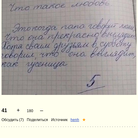
+
–
41
180
Обсудить (7)
Поделиться
Источник
henh
★