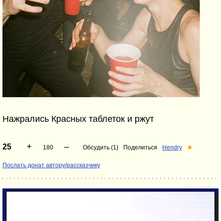
Нажрались Красных таблеток и ржут
+
–
25
180
Обсудить (1)
Поделиться
Hendry
★
Послать донат автору/рассказчику