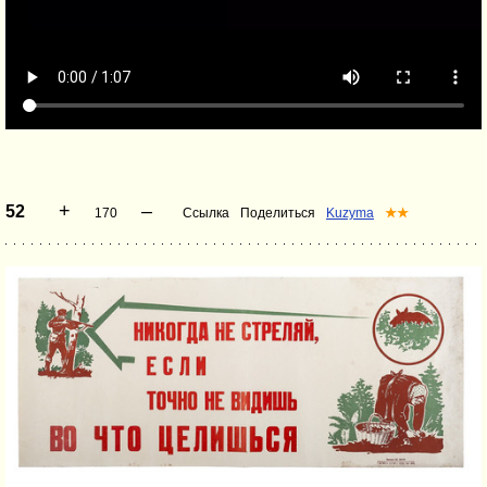
+
–
52
170
Ссылка
Поделиться
Kuzyma
★★