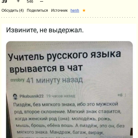
+
–
39
546
Обсудить (4)
Поделиться
Источник
henh
★