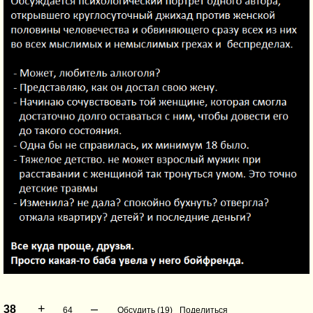
+
–
38
64
Обсудить (19)
Поделиться