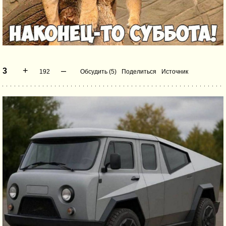
+
–
3
192
Обсудить (5)
Поделиться
Источник