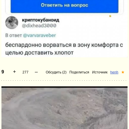
+
–
9
277
Обсудить (2)
Поделиться
Источник
henh
★