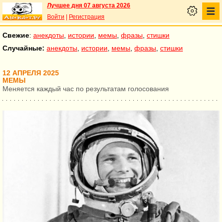
Лучшее дня 07 августа 2026
Войти
|
Регистрация
Свежие
:
анекдоты
,
истории
,
мемы
,
фразы
,
стишки
Случайные:
анекдоты
,
истории
,
мемы
,
фразы
,
стишки
12 АПРЕЛЯ 2025
МЕМЫ
Меняется каждый час по результатам голосования