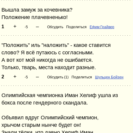
Вышла замуж за кочевника?
Положение плачевненько!
+
–
1
-5
Обсудить
Поделиться
Ефим Грайвер
"Положить" иль "наложить" - какое ставится
слово? Я всё путаюсь с согласными.
А вот кот мой никогда не ошибается.
Только, тварь, места находит разные.
+
–
2
-5
Обсудить (1)
Поделиться
Шульцен Бойзен
Олимпийская чемпионка Иман Хелиф ушла из
бокса после гендерного скандала.
Объявил вдруг Олимпийский чемпион,
хрычом старым нынче будет он!
Знали тёлки, что давно Хелиф Иман