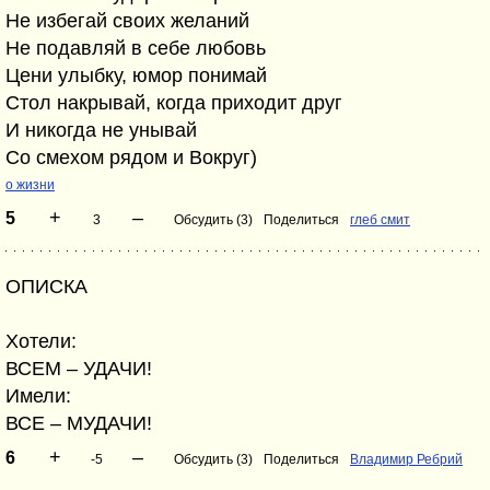
Не избегай своих желаний
Не подавляй в себе любовь
Цени улыбку, юмор понимай
Стол накрывай, когда приходит друг
И никогда не унывай
Со смехом рядом и Вокруг)
о жизни
+
–
5
3
Обсудить (3)
Поделиться
глеб смит
ОПИСКА
Хотели:
ВСЕМ – УДАЧИ!
Имели:
ВСЕ – МУДАЧИ!
+
–
6
-5
Обсудить (3)
Поделиться
Владимир Ребрий