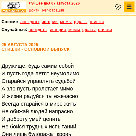
Лучшее дня 07 августа 2026
Войти
|
Регистрация
Свежие
:
анекдоты
,
истории
,
мемы
,
фразы
,
стишки
Случайные:
анекдоты
,
истории
,
мемы
,
фразы
,
стишки
25 АВГУСТА 2025
СТИШКИ - ОСНОВНОЙ ВЫПУСК
Дружище, будь самим собой
И пусть года летят неумолимо
Старайся управлять судьбой
А зло пусть пролетает мимо
И жизни радуйся ты ежечасно
Всегда старайся в мире жить
Не обижай людей напрасно
И доброту умей ценить
Не бойся трудных испытаний
Они лишь будоражат кровь