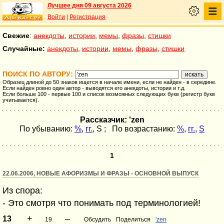
Лучшее дня 09 августа 2026
Войти
|
Регистрация
Свежие
:
анекдоты
,
истории
,
мемы
,
фразы
,
стишки
Случайные:
анекдоты
,
истории
,
мемы
,
фразы
,
стишки
ПОИСК ПО АВТОРУ:
Образец длиной до 50 знаков ищется в начале имени, если не найден - в середине.
Если найден ровно один автор - выводятся его анекдоты, истории и т.д.
Если больше 100 - первые 100 и список возможных следующих букв (регистр букв
учитывается).
Рассказчик: 'zen
По убыванию:
%
,
гг.
,
S
; По возрастанию:
%
,
гг.
,
S
1
22.06.2006, НОВЫЕ АФОРИЗМЫ И ФРАЗЫ - ОСНОВНОЙ ВЫПУСК
Из спора:
- Это смотря что понимать под терминологией!
+
–
13
19
Обсудить
Поделиться
'zen