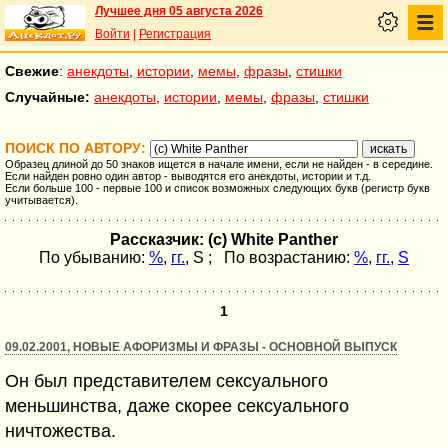
Лучшее дня 05 августа 2026
Войти
|
Регистрация
Свежие
:
анекдоты
,
истории
,
мемы
,
фразы
,
стишки
Случайные:
анекдоты
,
истории
,
мемы
,
фразы
,
стишки
ПОИСК ПО АВТОРУ:
Образец длиной до 50 знаков ищется в начале имени, если не найден - в середине.
Если найден ровно один автор - выводятся его анекдоты, истории и т.д.
Если больше 100 - первые 100 и список возможных следующих букв (регистр букв
учитывается).
Рассказчик: (c) White Panther
По убыванию:
%
,
гг.
,
S
; По возрастанию:
%
,
гг.
,
S
1
09.02.2001, НОВЫЕ АФОРИЗМЫ И ФРАЗЫ - ОСНОВНОЙ ВЫПУСК
Он был представителем сексуального
меньшинства, даже скорее сексуального
ничтожества.