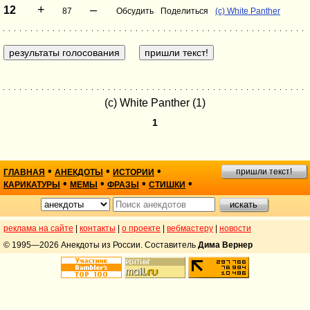
+
–
12
87
Обсудить
Поделиться
(c) White Panther
(c) White Panther (1)
1
•
•
•
пришли текст!
ГЛАВНАЯ
АНЕКДОТЫ
ИСТОРИИ
•
•
•
•
КАРИКАТУРЫ
МЕМЫ
ФРАЗЫ
СТИШКИ
реклама на сайте
|
контакты
|
о проекте
|
вебмастеру
|
новости
© 1995—2026 Анекдоты из России. Составитель
Дима Вернер