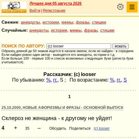
Лучшее дня 05 августа 2026
Войти
|
Регистрация
Свежие
:
анекдоты
,
истории
,
мемы
,
фразы
,
стишки
Случайные:
анекдоты
,
истории
,
мемы
,
фразы
,
стишки
ПОИСК ПО АВТОРУ:
Образец длиной до 50 знаков ищется в начале имени, если не найден - в середине.
Если найден ровно один автор - выводятся его анекдоты, истории и т.д.
Если больше 100 - первые 100 и список возможных следующих букв (регистр букв
учитывается).
Рассказчик: (c) looser
По убыванию:
%
,
гг.
,
S
; По возрастанию:
%
,
гг.
,
S
1
25.10.2000, НОВЫЕ АФОРИЗМЫ И ФРАЗЫ - ОСНОВНОЙ ВЫПУСК
Склероз не жeнщина - к другому не уйдет!
+
–
4
35
Обсудить
Поделиться
(c) looser