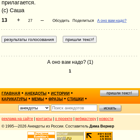
прилагается.
(c) Саша
+
–
13
27
Обсудить
Поделиться
А оно вам надо?
А оно вам надо? (1)
1
•
•
•
пришли текст!
ГЛАВНАЯ
АНЕКДОТЫ
ИСТОРИИ
•
•
•
•
КАРИКАТУРЫ
МЕМЫ
ФРАЗЫ
СТИШКИ
реклама на сайте
|
контакты
|
о проекте
|
вебмастеру
|
новости
© 1995—2026 Анекдоты из России. Составитель
Дима Вернер