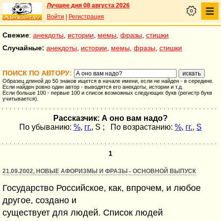
Лучшее дня 08 августа 2026
Войти
|
Регистрация
Свежие
:
анекдоты
,
истории
,
мемы
,
фразы
,
стишки
Случайные:
анекдоты
,
истории
,
мемы
,
фразы
,
стишки
ПОИСК ПО АВТОРУ:
Образец длиной до 50 знаков ищется в начале имени, если не найден - в середине.
Если найден ровно один автор - выводятся его анекдоты, истории и т.д.
Если больше 100 - первые 100 и список возможных следующих букв (регистр букв
учитывается).
Рассказчик: А оно вам надо?
По убыванию:
%
,
гг.
,
S
; По возрастанию:
%
,
гг.
,
S
1
21.09.2002, НОВЫЕ АФОРИЗМЫ И ФРАЗЫ - ОСНОВНОЙ ВЫПУСК
Государство Российское, как, впрочем, и любое
другое, создано и
существует для людей. Список людей