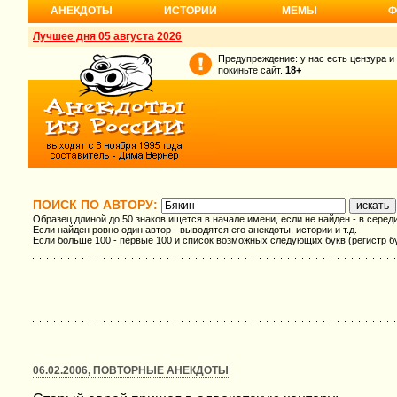
АНЕКДОТЫ
ИСТОРИИ
МЕМЫ
Ф
Лучшее дня 05 августа 2026
Предупреждение: у нас есть цензура и
покиньте сайт.
18+
ПОИСК ПО АВТОРУ:
Образец длиной до 50 знаков ищется в начале имени, если не найден - в серед
Если найден ровно один автор - выводятся его анекдоты, истории и т.д.
Если больше 100 - первые 100 и список возможных следующих букв (регистр б
06.02.2006, ПОВТОРНЫЕ АНЕКДОТЫ