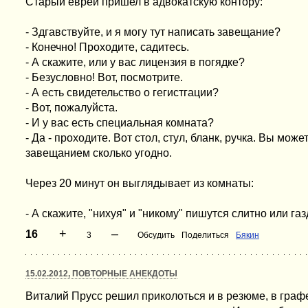
Старый еврей пришел в адвокатскую контору:
- Здгавствуйте, и я могу тут написать завещание?
- Конечно! Проходите, садитесь.
- А скажите, или у вас лицензия в погядке?
- Безусловно! Вот, посмотрите.
- А есть свидетельство о гегистгации?
- Вот, пожалуйста.
- И у вас есть специальная комната?
- Да - проходите. Вот стол, стул, бланк, ручка. Вы може
завещанием сколько угодно.
Через 20 минут он выглядывает из комнаты:
- А скажите, "нихуя" и "никому" пишyтся слитно или га
+
–
16
3
Обсудить
Поделиться
Бякин
15.02.2012, ПОВТОРНЫЕ АНЕКДОТЫ
Виталий Прусс решил приколоться и в резюме, в гра