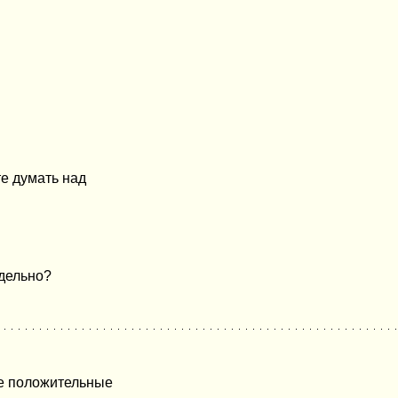
те думать над
здельно?
фе положительные