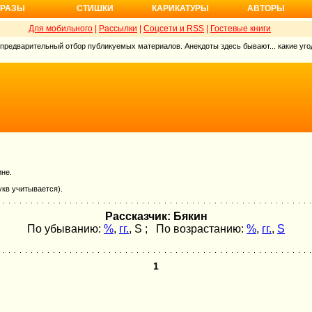
РАЗЫ
СТИШКИ
КАРИКАТУРЫ
АВТОРЫ
Для мобильного
|
Рассылки
|
Соцсети и RSS
|
Гостевые книги
 предварительный отбор публикуемых материалов. Анекдоты здесь бывают... какие угод
ине.
укв учитывается).
Рассказчик: Бякин
По убыванию:
%
,
гг.
,
S
; По возрастанию:
%
,
гг.
,
S
1