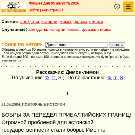
Лучшее дня 05 августа 2026
Войти
|
Регистрация
Свежие
:
анекдоты
,
истории
,
мемы
,
фразы
,
стишки
Случайные:
анекдоты
,
истории
,
мемы
,
фразы
,
стишки
ПОИСК ПО АВТОРУ:
Образец длиной до 50 знаков ищется в начале имени, если не найден - в середине.
Если найден ровно один автор - выводятся его анекдоты, истории и т.д.
Если больше 100 - первые 100 и список возможных следующих букв (регистр букв
учитывается).
Рассказчик: Димон-лимон
По убыванию:
%
,
гг.
,
S
; По возрастанию:
%
,
гг.
,
S
1
21.05.2004, ПОВТОРНЫЕ ИСТОРИИ
БОБРЫ ЗА ПЕРЕДЕЛ ПРИБАЛТИЙСКИХ ГРАНИЦ!
Огромной проблемой для эстонской
государственности стали бобры. Именно