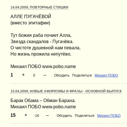
14.04.2009, ПОВТОРНЫЕ СТИШКИ
АЛЛЕ ПУГАЧЁВОЙ
(вместо эпитафии)
Тут божия раба почиет Алла,
Звезда скандалов - Пугачёва.
O чистоте душевной нам певала,
Но жизнь прожила непутёво.
Михаил ПОБО www.pobo.name
+
–
1
0
Обсудить
Поделиться
Михаил ПОБО
15.04.2009, НОВЫЕ АФОРИЗМЫ И ФРАЗЫ - ОСНОВНОЙ ВЫПУСК
Барак Обама – Обман Барана.
Михаил ПОБО www.pobo.name
+
–
15
-16
Обсудить
Поделиться
Михаил ПОБО