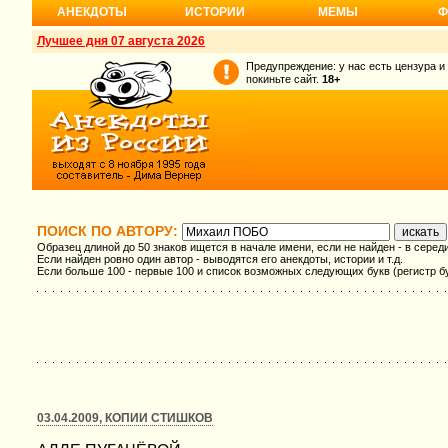
АНЕКДОТЫ
ИСТОРИИ
МЕМЫ
Ф
Лучшее дня 07 августа 2026
Предупреждение: у нас есть цензура и
покиньте сайт.
18+
ПОИСК ПО АВТОРУ:
Образец длиной до 50 знаков ищется в начале имени, если не найден - в серед
Если найден ровно один автор - выводятся его анекдоты, истории и т.д.
Если больше 100 - первые 100 и список возможных следующих букв (регистр б
03.04.2009, КОПИИ СТИШКОВ