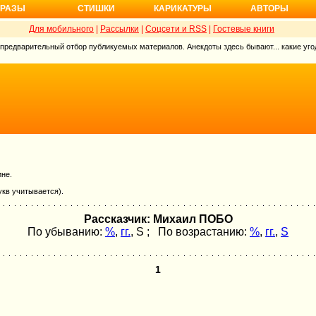
РАЗЫ
СТИШКИ
КАРИКАТУРЫ
АВТОРЫ
Для мобильного
|
Рассылки
|
Соцсети и RSS
|
Гостевые книги
 предварительный отбор публикуемых материалов. Анекдоты здесь бывают... какие угод
ине.
укв учитывается).
Рассказчик: Михаил ПОБО
По убыванию:
%
,
гг.
,
S
; По возрастанию:
%
,
гг.
,
S
1