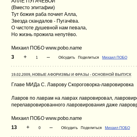
АЛЛЕ ПУГАЧЁВОЙ
(Вместо эпитафии)
Тут божия раба почиет Алла,
Звезда скандалов - Пугачёва.
O чистоте душевной нам певала,
Но жизнь прожила непутёво.
Михаил ПОБО www.pobo.name
+
–
3
1
Обсудить
Поделиться
Михаил ПОБО
19.02.2009, НОВЫЕ АФОРИЗМЫ И ФРАЗЫ - ОСНОВНОЙ ВЫПУСК
Главе МИДа С. Лаврову Скороговорка-лавровировка
Лавров по лаврам на лаврах лавровировал, лавровиро
перелавровированного лавровирования даже лавров
Михаил ПОБО www.pobo.name
+
–
13
0
Обсудить
Поделиться
Михаил ПОБО