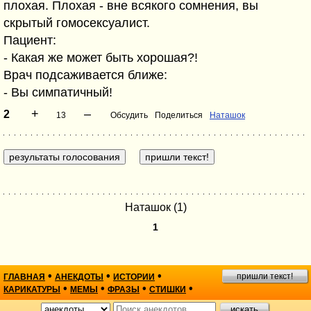
плохая. Плохая - вне всякого сомнения, вы
скрытый гомосексуалист.
Пациент:
- Какая же может быть хорошая?!
Врач подсаживается ближе:
- Вы симпатичный!
+
–
2
13
Обсудить
Поделиться
Наташок
Наташок (1)
1
•
•
•
пришли текст!
ГЛАВНАЯ
АНЕКДОТЫ
ИСТОРИИ
•
•
•
•
КАРИКАТУРЫ
МЕМЫ
ФРАЗЫ
СТИШКИ