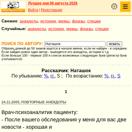
Лучшее дня 06 августа 2026
Войти
|
Регистрация
Свежие
:
анекдоты
,
истории
,
мемы
,
фразы
,
стишки
Случайные:
анекдоты
,
истории
,
мемы
,
фразы
,
стишки
ПОИСК ПО АВТОРУ:
Образец длиной до 50 знаков ищется в начале имени, если не найден - в середине.
Если найден ровно один автор - выводятся его анекдоты, истории и т.д.
Если больше 100 - первые 100 и список возможных следующих букв (регистр букв
учитывается).
Рассказчик: Наташок
По убыванию:
%
,
гг.
,
S
; По возрастанию:
%
,
гг.
,
S
1
24.11.2005, ПОВТОРНЫЕ АНЕКДОТЫ
Врач-психоаналитик пациенту:
- После вашего обследования у меня для вас две
новости - хорошая и