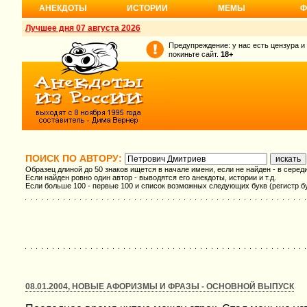
АНЕКДОТЫ
ИСТОРИИ
МЕМЫ
Ф
Лучшее дня 07 августа 2026
Предупреждение: у нас есть цензура и
покиньте сайт.
18+
ПОИСК ПО АВТОРУ:
Образец длиной до 50 знаков ищется в начале имени, если не найден - в серед
Если найден ровно один автор - выводятся его анекдоты, истории и т.д.
Если больше 100 - первые 100 и список возможных следующих букв (регистр б
08.01.2004, НОВЫЕ АФОРИЗМЫ И ФРАЗЫ - ОСНОВНОЙ ВЫПУСК