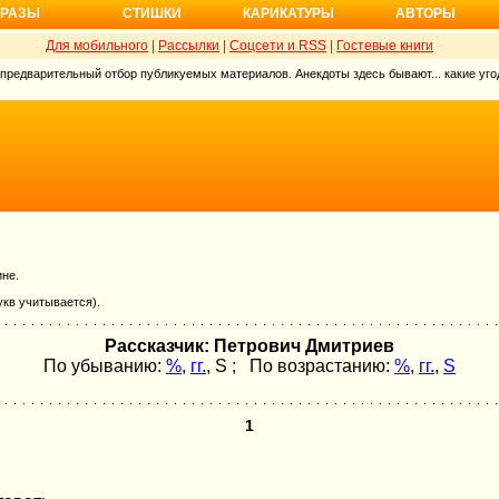
РАЗЫ
СТИШКИ
КАРИКАТУРЫ
АВТОРЫ
Для мобильного
|
Рассылки
|
Соцсети и RSS
|
Гостевые книги
 предварительный отбор публикуемых материалов. Анекдоты здесь бывают... какие угод
ине.
укв учитывается).
Рассказчик: Петрович Дмитриев
По убыванию:
%
,
гг.
,
S
; По возрастанию:
%
,
гг.
,
S
1