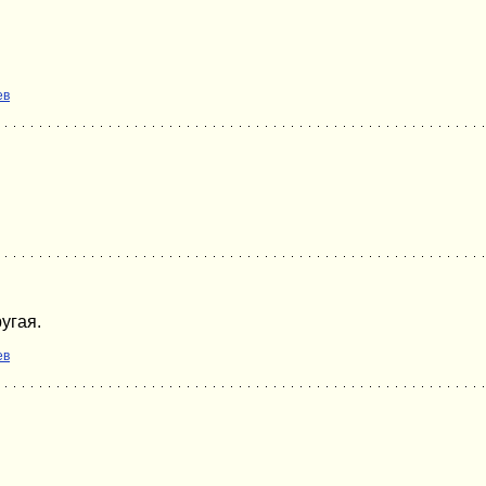
ев
угая.
ев