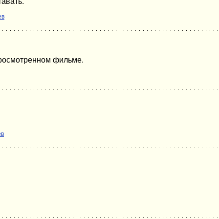
авать.
ев
просмотренном фильме.
ев