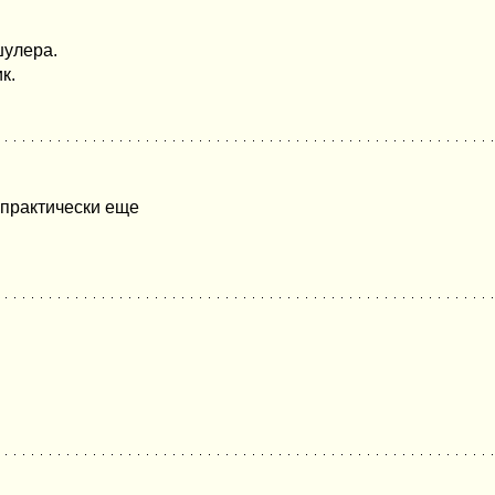
шулера.
к.
 практически еще