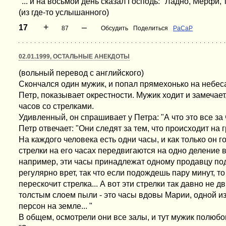
"... и на восьмой день сказал Господь: "Ладно, Мерфи, т
(из где-то услышанного)
+
–
17
87
Обсудить
Поделиться
РаСаР
02.01.1999, ОСТАЛЬНЫЕ АНЕКДОТЫ
(вольный перевод с английского)
Скончался один мужик, и попал прямехонько на небеса.
Петр, показывает окрестности. Мужик ходит и замечает
часов со стрелками.
Удивленный, он спрашивает у Петра: "А что это все за
Петр отвечает: "Они следят за тем, что происходит на
На каждого человека есть одни часы, и как только он г
стрелки на его часах передвигаются на одно деление в
например, эти часы принадлежат одному продавцу под
регулярно врет, так что если подождешь пару минут, то
перескочит стрелка... А вот эти стрелки так давно не д
толстым слоем пыли - это часы вдовы Марии, одной и
персон на земле... "
В общем, осмотрели они все залы, и тут мужик полюб