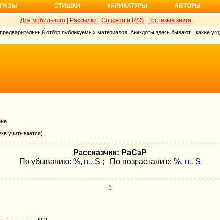
РАЗЫ
СТИШКИ
КАРИКАТУРЫ
АВТОРЫ
Для мобильного
|
Рассылки
|
Соцсети и RSS
|
Гостевые книги
 предварительный отбор публикуемых материалов. Анекдоты здесь бывают... какие угод
ине.
укв учитывается).
Рассказчик: РаСаР
По убыванию:
%
,
гг.
,
S
; По возрастанию:
%
,
гг.
,
S
1