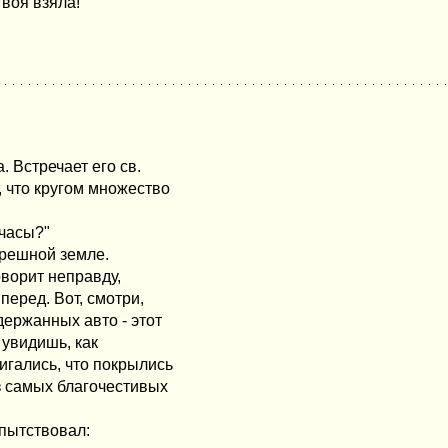
воя взяла!" "
 Встречает его св.
, что кругом множество
 часы?"
 грешной земле.
оворит неправду,
перед. Вот, смотри,
ержанных авто - этот
 увидишь, как
вигались, что покрылись
з самых благочестивых
опытствовал: