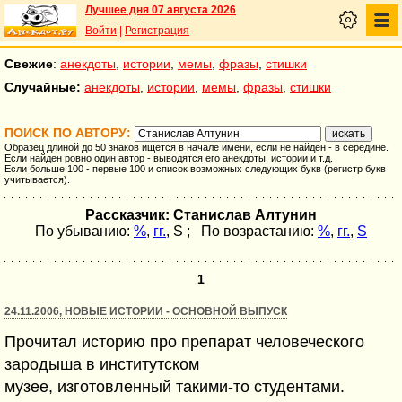
Лучшее дня 07 августа 2026
Войти
|
Регистрация
Свежие
:
анекдоты
,
истории
,
мемы
,
фразы
,
стишки
Случайные:
анекдоты
,
истории
,
мемы
,
фразы
,
стишки
ПОИСК ПО АВТОРУ:
Образец длиной до 50 знаков ищется в начале имени, если не найден - в середине.
Если найден ровно один автор - выводятся его анекдоты, истории и т.д.
Если больше 100 - первые 100 и список возможных следующих букв (регистр букв
учитывается).
Рассказчик: Станислав Алтунин
По убыванию:
%
,
гг.
,
S
; По возрастанию:
%
,
гг.
,
S
1
24.11.2006, НОВЫЕ ИСТОРИИ - ОСНОВНОЙ ВЫПУСК
Прочитал историю про препарат человеческого
зародыша в институтском
музее, изготовленный такими-то студентами.