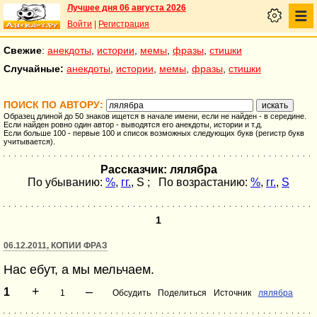
Лучшее дня 06 августа 2026
Войти
|
Регистрация
Свежие
:
анекдоты
,
истории
,
мемы
,
фразы
,
стишки
Случайные:
анекдоты
,
истории
,
мемы
,
фразы
,
стишки
ПОИСК ПО АВТОРУ:
Образец длиной до 50 знаков ищется в начале имени, если не найден - в середине.
Если найден ровно один автор - выводятся его анекдоты, истории и т.д.
Если больше 100 - первые 100 и список возможных следующих букв (регистр букв
учитывается).
Рассказчик: лялябра
По убыванию:
%
,
гг.
,
S
; По возрастанию:
%
,
гг.
,
S
1
06.12.2011, КОПИИ ФРАЗ
Нас ебут, а мы мельчаем.
+
–
1
1
Обсудить
Поделиться
Источник
лялябра