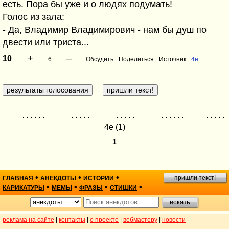
есть. Пора бы уже и о людях подумать!
Голос из зала:
- Да, Владимир Владимирович - нам бы душ по
двести или триста...
+
–
10
6
Обсудить
Поделиться
Источник
4e
4e (1)
1
•
•
•
пришли текст!
ГЛАВНАЯ
АНЕКДОТЫ
ИСТОРИИ
•
•
•
•
КАРИКАТУРЫ
МЕМЫ
ФРАЗЫ
СТИШКИ
реклама на сайте
|
контакты
|
о проекте
|
вебмастеру
|
новости