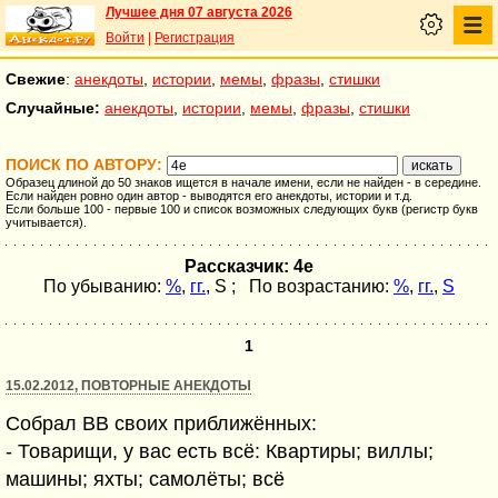
Лучшее дня 07 августа 2026
Войти
|
Регистрация
Свежие
:
анекдоты
,
истории
,
мемы
,
фразы
,
стишки
Случайные:
анекдоты
,
истории
,
мемы
,
фразы
,
стишки
ПОИСК ПО АВТОРУ:
Образец длиной до 50 знаков ищется в начале имени, если не найден - в середине.
Если найден ровно один автор - выводятся его анекдоты, истории и т.д.
Если больше 100 - первые 100 и список возможных следующих букв (регистр букв
учитывается).
Рассказчик: 4e
По убыванию:
%
,
гг.
,
S
; По возрастанию:
%
,
гг.
,
S
1
15.02.2012, ПОВТОРНЫЕ АНЕКДОТЫ
Собрал ВВ своих приближённых:
- Товарищи, у вас есть всё: Квартиры; виллы;
машины; яхты; самолёты; всё