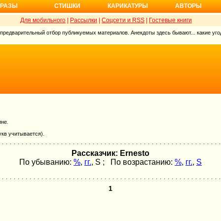
РАЗЫ
СТИШКИ
КАРИКАТУРЫ
АВТОРЫ
Для мобильного
|
Рассылки
|
Соцсети и RSS
|
Гостевые книги
 предварительный отбор публикуемых материалов. Анекдоты здесь бывают... какие угод
ине.
укв учитывается).
Рассказчик: Ernesto
По убыванию:
%
,
гг.
,
S
; По возрастанию:
%
,
гг.
,
S
1