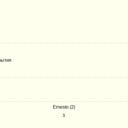
рытия
Ernesto (2)
1