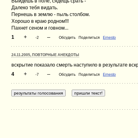
Выйдешь в поле, сядещь срать -
Далеко тебя видать.
Пернешь в землю - пыль столбом.
Хорошо в краю родном!!!
Пахнет сеном и говном...
+
–
1
-2
Обсудить
Поделиться
Ernesto
24.11.2005, ПОВТОРНЫЕ АНЕКДОТЫ
вскрытие показало смерть наступило в результате вск
+
–
4
-7
Обсудить
Поделиться
Ernesto