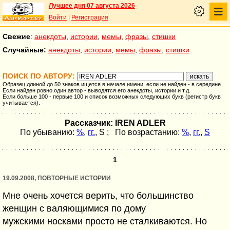
Лучшее дня 07 августа 2026
Войти
|
Регистрация
Свежие
:
анекдоты
,
истории
,
мемы
,
фразы
,
стишки
Случайные:
анекдоты
,
истории
,
мемы
,
фразы
,
стишки
ПОИСК ПО АВТОРУ:
Образец длиной до 50 знаков ищется в начале имени, если не найден - в середине.
Если найден ровно один автор - выводятся его анекдоты, истории и т.д.
Если больше 100 - первые 100 и список возможных следующих букв (регистр букв
учитывается).
Рассказчик: IREN ADLER
По убыванию:
%
,
гг.
,
S
; По возрастанию:
%
,
гг.
,
S
1
19.09.2008, ПОВТОРНЫЕ ИСТОРИИ
Мне очень хочется верить, что большинство
женщин с валяющимися по дому
мужскими носками просто не сталкиваются. Но