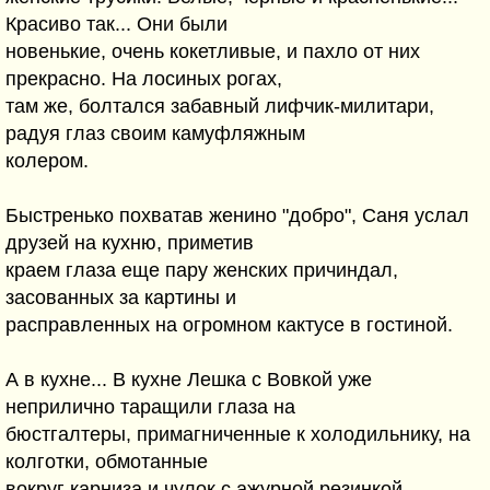
Красиво так... Они были
новенькие, очень кокетливые, и пахло от них
прекрасно. На лосиных рогах,
там же, болтался забавный лифчик-милитари,
радуя глаз своим камуфляжным
колером.
Быстренько похватав женино "добро", Саня услал
друзей на кухню, приметив
краем глаза еще пару женских причиндал,
засованных за картины и
расправленных на огромном кактусе в гостиной.
А в кухне... В кухне Лешка с Вовкой уже
неприлично таращили глаза на
бюстгалтеры, примагниченные к холодильнику, на
колготки, обмотанные
вокруг карниза и чулок с ажурной резинкой,