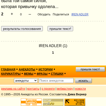
была той самой силой,
которая привычку одолела...
+
–
2
0
Обсудить
Поделиться
IREN ADLER
IREN ADLER (1)
1
•
•
•
пришли текст!
ГЛАВНАЯ
АНЕКДОТЫ
ИСТОРИИ
•
•
•
•
КАРИКАТУРЫ
МЕМЫ
ФРАЗЫ
СТИШКИ
реклама на сайте
|
контакты
|
о проекте
|
вебмастеру
|
новости
© 1995—2026 Анекдоты из России. Составитель
Дима Вернер