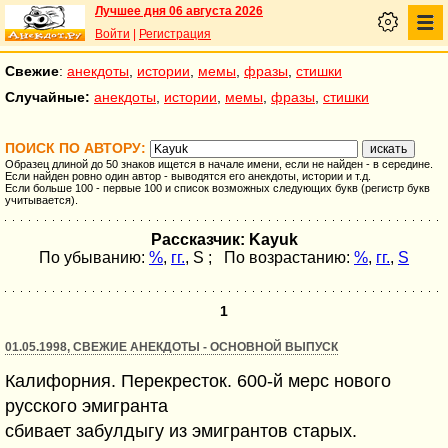
Лучшее дня 06 августа 2026
Войти
|
Регистрация
Свежие
:
анекдоты
,
истории
,
мемы
,
фразы
,
стишки
Случайные:
анекдоты
,
истории
,
мемы
,
фразы
,
стишки
ПОИСК ПО АВТОРУ:
Образец длиной до 50 знаков ищется в начале имени, если не найден - в середине.
Если найден ровно один автор - выводятся его анекдоты, истории и т.д.
Если больше 100 - первые 100 и список возможных следующих букв (регистр букв
учитывается).
Рассказчик: Kayuk
По убыванию:
%
,
гг.
,
S
; По возрастанию:
%
,
гг.
,
S
1
01.05.1998, СВЕЖИЕ АНЕКДОТЫ - ОСНОВНОЙ ВЫПУСК
Калифорния. Перекресток. 600-й мерс нового
русского эмигранта
сбивает забулдыгу из эмигрантов старых.