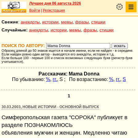
Лучшее дня 06 августа 2026
Войти
|
Регистрация
Свежие
:
анекдоты
,
истории
,
мемы
,
фразы
,
стишки
Случайные:
анекдоты
,
истории
,
мемы
,
фразы
,
стишки
ПОИСК ПО АВТОРУ:
Образец длиной до 50 знаков ищется в начале имени, если не найден - в середине.
Если найден ровно один автор - выводятся его анекдоты, истории и т.д.
Если больше 100 - первые 100 и список возможных следующих букв (регистр букв
учитывается).
Рассказчик: Mama Donna
По убыванию:
%
,
гг.
,
S
; По возрастанию:
%
,
гг.
,
S
1
30.03.2003, НОВЫЕ ИСТОРИИ - ОСНОВНОЙ ВЫПУСК
Симферопольская газета "СОРОКА" публикует в
разделе ПОЗНАКОМЛЮСЬ
объявления мужчин и женщин. Медленно читаю