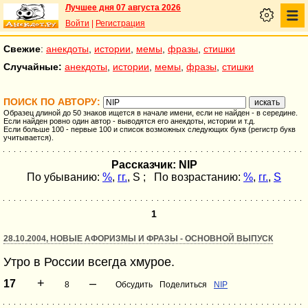
Лучшее дня 07 августа 2026
Войти
|
Регистрация
Свежие
:
анекдоты
,
истории
,
мемы
,
фразы
,
стишки
Случайные:
анекдоты
,
истории
,
мемы
,
фразы
,
стишки
ПОИСК ПО АВТОРУ:
Образец длиной до 50 знаков ищется в начале имени, если не найден - в середине.
Если найден ровно один автор - выводятся его анекдоты, истории и т.д.
Если больше 100 - первые 100 и список возможных следующих букв (регистр букв
учитывается).
Рассказчик: NIP
По убыванию:
%
,
гг.
,
S
; По возрастанию:
%
,
гг.
,
S
1
28.10.2004, НОВЫЕ АФОРИЗМЫ И ФРАЗЫ - ОСНОВНОЙ ВЫПУСК
Утро в России всегда хмурое.
+
–
17
8
Обсудить
Поделиться
NIP