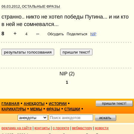
06.03.2012, ОСТАЛЬНЫЕ ФРАЗЫ
странно.. никто не хотел победы Путина... и ни кто
в ней не сомневался...
+
–
8
4
Обсудить
Поделиться
NIP
NIP (2)
1
•
•
•
пришли текст!
ГЛАВНАЯ
АНЕКДОТЫ
ИСТОРИИ
•
•
•
•
КАРИКАТУРЫ
МЕМЫ
ФРАЗЫ
СТИШКИ
реклама на сайте
|
контакты
|
о проекте
|
вебмастеру
|
новости