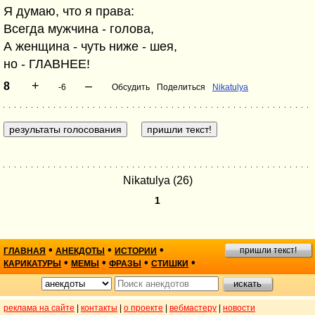
Я думаю, что я права:
Всегда мужчина - голова,
А женщина - чуть ниже - шея,
но - ГЛАВНЕЕ!
+
–
8
-6
Обсудить
Поделиться
Nikatulya
Nikatulya (26)
1
•
•
•
пришли текст!
ГЛАВНАЯ
АНЕКДОТЫ
ИСТОРИИ
•
•
•
•
КАРИКАТУРЫ
МЕМЫ
ФРАЗЫ
СТИШКИ
реклама на сайте
|
контакты
|
о проекте
|
вебмастеру
|
новости