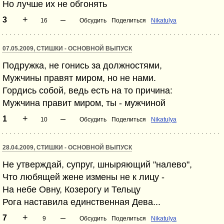
Но лучше их не обгонять
+
–
3
16
Обсудить
Поделиться
Nikatulya
07.05.2009, СТИШКИ - ОСНОВНОЙ ВЫПУСК
Подружка, не гонись за должностями,
Мужчины правят миром, но не нами.
Гордись собой, ведь есть на то причина:
Мужчина правит миром, ты - мужчиной
+
–
1
10
Обсудить
Поделиться
Nikatulya
28.04.2009, СТИШКИ - ОСНОВНОЙ ВЫПУСК
Не утверждай, супруг, шныряющий "налево",
Что любящей жене измены не к лицу -
На небе Овну, Козерогу и Тельцу
Рога наставила единственная Дева...
+
–
7
9
Обсудить
Поделиться
Nikatulya