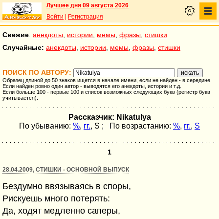
Лучшее дня 09 августа 2026
Войти
|
Регистрация
Свежие
:
анекдоты
,
истории
,
мемы
,
фразы
,
стишки
Случайные:
анекдоты
,
истории
,
мемы
,
фразы
,
стишки
ПОИСК ПО АВТОРУ:
Образец длиной до 50 знаков ищется в начале имени, если не найден - в середине.
Если найден ровно один автор - выводятся его анекдоты, истории и т.д.
Если больше 100 - первые 100 и список возможных следующих букв (регистр букв
учитывается).
Рассказчик: Nikatulya
По убыванию:
%
,
гг.
,
S
; По возрастанию:
%
,
гг.
,
S
1
28.04.2009, СТИШКИ - ОСНОВНОЙ ВЫПУСК
Бездумно ввязываясь в споры,
Рискуешь много потерять:
Да, ходят медленно саперы,