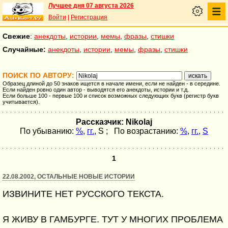
Лучшее дня 07 августа 2026
Войти
|
Регистрация
Свежие
:
анекдоты
,
истории
,
мемы
,
фразы
,
стишки
Случайные:
анекдоты
,
истории
,
мемы
,
фразы
,
стишки
ПОИСК ПО АВТОРУ:
Образец длиной до 50 знаков ищется в начале имени, если не найден - в середине.
Если найден ровно один автор - выводятся его анекдоты, истории и т.д.
Если больше 100 - первые 100 и список возможных следующих букв (регистр букв
учитывается).
Рассказчик: Nikolaj
По убыванию:
%
,
гг.
,
S
; По возрастанию:
%
,
гг.
,
S
1
22.08.2002, ОСТАЛЬНЫЕ НОВЫЕ ИСТОРИИ
ИЗВИНИТЕ НЕТ РУССКОГО ТЕКСТА.
Я ЖИВУ В ГАМБУРГЕ. ТУТ У МНОГИХ ПРОБЛЕМА