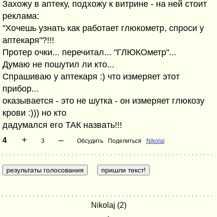
Захожу в аптеку, подхожу к витрине - на ней стоит
реклама:
"Хочешь узнать как работает глюкометр, спроси у
аптекаря"?!!!
Протер очки... перечитал... "ГЛЮКОметр"...
Думаю не пошутил ли кто...
Спрашиваю у аптекаря :) что измеряет этот
прибор...
оказывается - это не шутка - он измеряет глюкозу
крови :))) но кто
дадумался его ТАК назвать!!!
+
–
4
3
Обсудить
Поделиться
Nikolaj
Nikolaj (2)