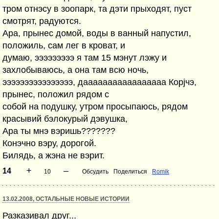
тром отнэсу в зоопарк, та дэти прыходят, пуст
смотрят, радуются.
Ара, прынес домой, воды в ванный напустил,
положиль, сам лег в кроват, и
думаю, эээээээээ я там 15 мэнут лэжу и
захлобываюсь, а она там всю ночь,
ээээээээээээээээ, дааааааааааааааааа Корjчэ,
прынес, положил рядом с
собой на подушку, утром просыпаюсь, рядом
красывий бэлокурый дэвушка,
Ара ты мнэ вэришь???????
Конэчно вэру, дорогой.
Билядь, а жэна не вэрит.
+
–
14
10
Обсудить
Поделиться
Romik
13.02.2008, ОСТАЛЬНЫЕ НОВЫЕ ИСТОРИИ
Разказивал друг...