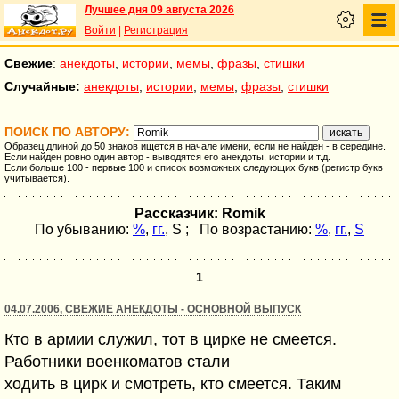
Лучшее дня 09 августа 2026
Войти
|
Регистрация
Свежие
:
анекдоты
,
истории
,
мемы
,
фразы
,
стишки
Случайные:
анекдоты
,
истории
,
мемы
,
фразы
,
стишки
ПОИСК ПО АВТОРУ:
Образец длиной до 50 знаков ищется в начале имени, если не найден - в середине.
Если найден ровно один автор - выводятся его анекдоты, истории и т.д.
Если больше 100 - первые 100 и список возможных следующих букв (регистр букв
учитывается).
Рассказчик: Romik
По убыванию:
%
,
гг.
,
S
; По возрастанию:
%
,
гг.
,
S
1
04.07.2006, СВЕЖИЕ АНЕКДОТЫ - ОСНОВНОЙ ВЫПУСК
Кто в армии служил, тот в цирке не смеется.
Работники военкоматов стали
ходить в цирк и смотреть, кто смеется. Таким