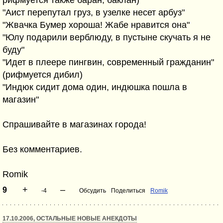
рифмуется также баран, баклан)
"Аист перепутал груз, в узелке несет арбуз"
"Жвачка Бумер хороша! Жабе нравится она"
"Юлу подарили верблюду, в пустыне скучать я не
буду"
"Идет в плеере пингвин, современный гражданин"
(рифмуется дибил)
"Индюк сидит дома один, индюшка пошла в
магазин"
Спрашивайте в магазинах города!
Без комментариев.
Romik
+
–
9
-4
Обсудить
Поделиться
Romik
17.10.2006, ОСТАЛЬНЫЕ НОВЫЕ АНЕКДОТЫ