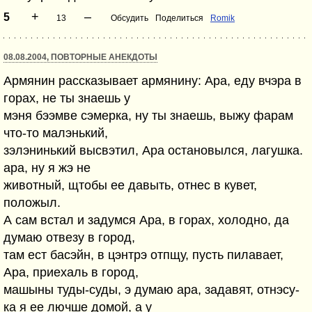
+
–
5
13
Обсудить
Поделиться
Romik
08.08.2004, ПОВТОРНЫЕ АНЕКДОТЫ
Армянин рассказывает армянину: Ара, еду вчэра в
горах, не ты знаешь у
мэня бээмве сэмерка, ну ты знаешь, выжу фарам
что-то малэнький,
зэлэнинький высвэтил, Ара остановылся, лагушка.
ара, ну я жэ не
животный, щтобы ее давыть, отнес в кувет,
положыл.
А сам встал и задумся Ара, в горах, холодно, да
думаю отвезу в город,
там ест басэйн, в цэнтрэ отпщу, пусть пилавает,
Ара, приехаль в город,
машыны туды-суды, э думаю ара, задавят, отнэсу-
ка я ее лючше домой, а у