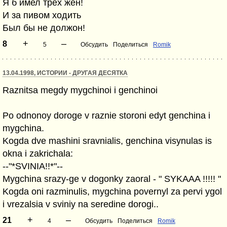
Я б имел трех жен!
И за пивом ходить
Был бы не должон!
+
–
8
5
Обсудить
Поделиться
Romik
13.04.1998, ИСТОРИИ - ДРУГАЯ ДЕСЯТКА
Raznitsa megdy mygchinoi i genchinoi
Po odnonoy doroge v raznie storoni edyt genchina i
mygchina.
Kogda dve mashini sravnialis, genchina visynulas is
okna i zakrichala:
--"*SVINIA!!*"--
Mygchina srazy-ge v dogonky zaoral - " SYKAAA !!!!! "
Kogda oni razminulis, mygchina povernyl za pervi ygol
i vrezalsia v sviniy na seredine dorogi..
+
–
21
4
Обсудить
Поделиться
Romik