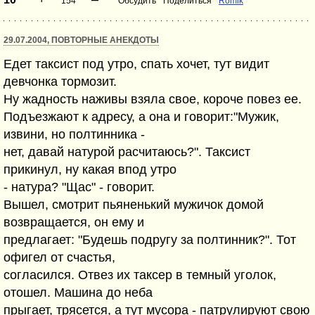
154
Обсудить
Поделиться
Romik
29.07.2004, ПОВТОРНЫЕ АНЕКДОТЫ
Едет таксист под утро, спать хочет, тут видит
девчонка тормозит.
Ну жадность наживы взяла свое, короче повез ее.
Подъезжают к адресу, а она и говорит:"Мужик,
извини, но полтинника -
нет, давай натурой расчитаюсь?". Таксист
прикинул, ну какая впод утро
- натура? "Щас" - говорит.
Вышел, смотрит пьяненький мужичок домой
возвращается, он ему и
предлагает: "Будешь подругу за полтинник?". Тот
офигел от счастья,
согласился. Отвез их таксер в темный уголок,
отошел. Машина до неба
прыгает, трясется, а тут мусора - патрулируют свою