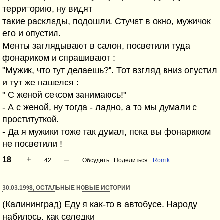
территорию, ну видят
такие расклады, подошли. Стучат в окно, мужичок
его и опустил.
Менты заглядывают в салон, посветили туда
фонариком и спрашивают :
"Мужик, что тут делаешь?". Тот взгляд вниз опустил
и тут же нашелся :
" С женой сексом занимаюсь!"
- А с женой, ну тогда - ладно, а то мы думали с
проституткой.
- Да я мужики тоже так думал, пока вы фонариком
не посветили !
+
–
18
42
Обсудить
Поделиться
Romik
30.03.1998, ОСТАЛЬНЫЕ НОВЫЕ ИСТОРИИ
(Калининград) Еду я как-то в автобусе. Народу
набилось, как селедки