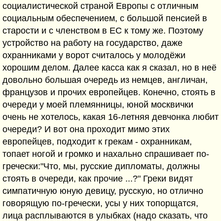
социалистической страной Европы с отличным
социальным обеспечением, с большой пенсией в
старости и с членством в ЕС к тому же. Поэтому
устройство на работу на государство, даже
охранниками у ворот считалось у молодёжи
хорошим делом. Далее касса как я сказал, но в неё
довольно большая очередь из немцев, англичан,
французов и прочих европейцев. Конечно, стоять в
очереди у моей племянницы, юной москвички
очень не хотелось, какая 16-летняя девчонка любит
очереди? И вот она проходит мимо этих
европейцев, подходит к грекам - охранникам,
топает ногой и громко и нахально спрашивает по-
гречески:"Что, мы, русские дипломаты, должны
стоять в очереди, как прочие ...?" Греки видят
симпатичную юную девицу, русскую, но отлично
говорящую по-гречески, усы у них топорщатся,
лица расплываются в улыбках (надо сказать, что