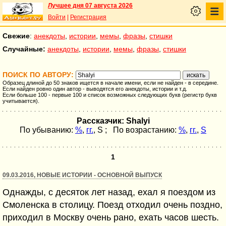
Лучшее дня 07 августа 2026
Войти
|
Регистрация
Свежие
:
анекдоты
,
истории
,
мемы
,
фразы
,
стишки
Случайные:
анекдоты
,
истории
,
мемы
,
фразы
,
стишки
ПОИСК ПО АВТОРУ:
Образец длиной до 50 знаков ищется в начале имени, если не найден - в середине.
Если найден ровно один автор - выводятся его анекдоты, истории и т.д.
Если больше 100 - первые 100 и список возможных следующих букв (регистр букв
учитывается).
Рассказчик: Shalyi
По убыванию:
%
,
гг.
,
S
; По возрастанию:
%
,
гг.
,
S
1
09.03.2016, НОВЫЕ ИСТОРИИ - ОСНОВНОЙ ВЫПУСК
Однажды, с десяток лет назад, ехал я поездом из
Смоленска в столицу. Поезд отходил очень поздно,
приходил в Москву очень рано, ехать часов шесть.