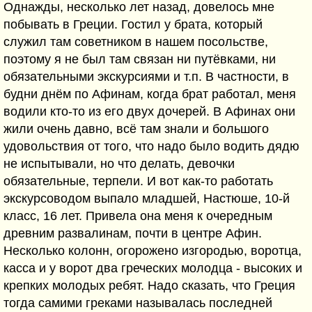
Однажды, несколько лет назад, довелось мне
побывать в Греции. Гостил у брата, который
служил там советником в нашем посольстве,
поэтому я не был там связан ни путёвками, ни
обязательными экскурсиями и т.п. В частности, в
будни днём по Афинам, когда брат работал, меня
водили кто-то из его двух дочерей. В Афинах они
жили очень давно, всё там знали и большого
удовольствия от того, что надо было водить дядю
не испытывали, но что делать, девочки
обязательные, терпели. И вот как-то работать
экскурсоводом выпало младшей, Настюше, 10-й
класс, 16 лет. Привела она меня к очередным
древним развалинам, почти в центре Афин.
Несколько колонн, огорожено изгородью, воротца,
касса и у ворот два греческих молодца - высоких и
крепких молодых ребят. Надо сказать, что Греция
тогда самими греками называлась последней