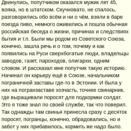
Двинулись, попутчиком оказался мужик лет 45,
вояка, но в штатском. Скучновато, не спалось,
разговорились обо всём и ни о чём, взяли в баре
поезда пиво, немного оживились и пошла обычная
российская беседа о жизни, причинах и следствиях
бытия и т.п. Были мы родом из Советского Союза,
конечно, зашла речь и о том, почему и как
появились на Руси сверхбогатые люди, владельцы
заводов, газет, пароходов, олигархи, одним
словом. И рассказал мне попутчик такую историю.
Начинал он карьеру ещё в Союзе, начальником
пограничной заставы где-то в Эстонии. И была у
них на погранзаставе хозчасть, точнее свинарник,
где выращивали поросят для подкормки солдат.
Это я тоже знал по своей службе, так что поверил.
Так однажды там свинья принесла сразу с десяток
поросят, погранцы, конечно, обрадовались, но и
забот у них прибавилось, кормить же надо было.