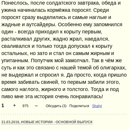
Понеслось, после солдатского завтрака, обеда и
ужина начиналась кормёжка поросят. Среди
поросят сразу выделились и самые наглые и
жадные и аутсайдеры. Особенно ему запомнился
один - всегда приходил к корыту первым,
расталкивал других, жадно жрал, наедался,
сваливался и только тогда допускал к корыту
остальных, но зато и стал он самым жирным и
упитанным. Попутчик мой замолчал. Так в чём же
суть и как это связано с нашей темой об олигархах,
не выдержал и спросил я. Да просто, когда пришло
время забивать свиней, то первым забили этого,
самого наглого, жирного и толстого. Тогда и под
пиво мне эта история очень понравилась!
+
–
1
975
Обсудить (3)
Поделиться
Shalyi
21.03.2016, НОВЫЕ ИСТОРИИ - ОСНОВНОЙ ВЫПУСК