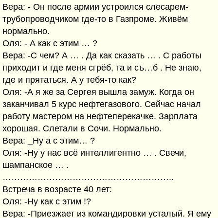
Вера: - Он после армии устроился слесарем-
трубопроводчиком где-то в Газпроме. Живём
нормально.
Оля: - А как с этим … ?
Вера: -С чем? А … . Да как сказать … . С работы
приходит и где меня сгрёб, та и съ…б . Не знаю,
где и прятаться. А у тебя-то как?
Оля: -А я же за Сергея вышла замуж. Когда он
заканчивал 5 курс нефтегазового. Сейчас начал
работу мастером на нефтеперекачке. Зарплата
хорошая. Слетали в Сочи. Нормально.
Вера: _Ну а с этим… ?
Оля: -Ну у нас всё интеллигентно … . Свечи,
шампанское … .
…………………………………………………..
Встреча в возрасте 40 лет:
Оля: -Ну как с этим !?
Вера: -Приезжает из командировки усталый. Я ему