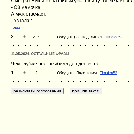
Смотрят муж и жена фильм ужасов и тут вылезает вед
- Ой мамочка!
А муж отвечает:
- Узнала?
тёща
+
–
2
217
Обсудить (2)
Поделиться
Timotea52
11.05.2026, ОСТАЛЬНЫЕ ФРАЗЫ
Чем глубже лес, шкибиди доп доп ес ес
+
–
1
-2
Обсудить
Поделиться
Timotea52