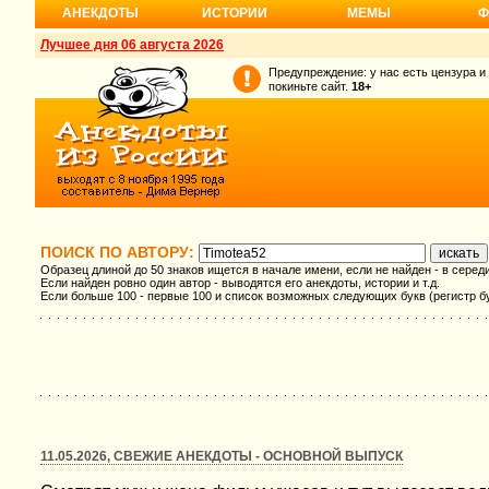
АНЕКДОТЫ
ИСТОРИИ
МЕМЫ
Ф
Лучшее дня 06 августа 2026
Предупреждение: у нас есть цензура и
покиньте сайт.
18+
ПОИСК ПО АВТОРУ:
Образец длиной до 50 знаков ищется в начале имени, если не найден - в серед
Если найден ровно один автор - выводятся его анекдоты, истории и т.д.
Если больше 100 - первые 100 и список возможных следующих букв (регистр б
11.05.2026, СВЕЖИЕ АНЕКДОТЫ - ОСНОВНОЙ ВЫПУСК