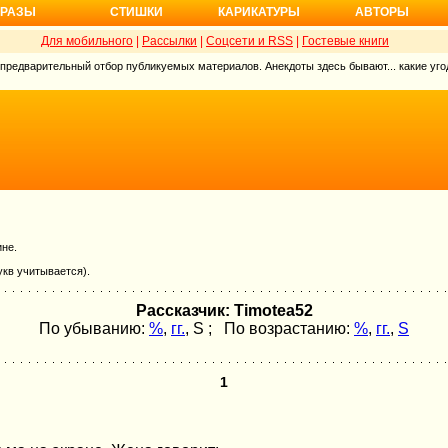
РАЗЫ
СТИШКИ
КАРИКАТУРЫ
АВТОРЫ
Для мобильного
|
Рассылки
|
Соцсети и RSS
|
Гостевые книги
 предварительный отбор публикуемых материалов. Анекдоты здесь бывают... какие угод
ине.
укв учитывается).
Рассказчик: Timotea52
По убыванию:
%
,
гг.
,
S
; По возрастанию:
%
,
гг.
,
S
1