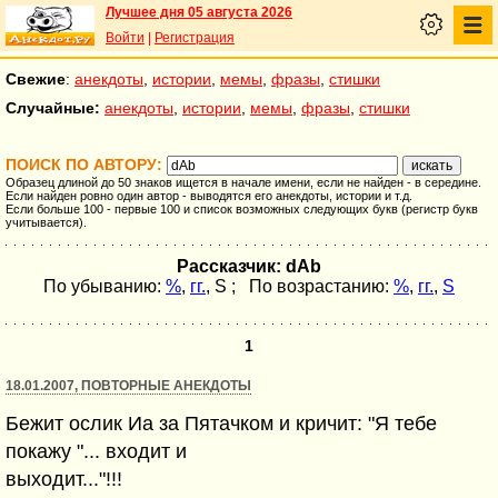
Лучшее дня 05 августа 2026
Войти
|
Регистрация
Свежие
:
анекдоты
,
истории
,
мемы
,
фразы
,
стишки
Случайные:
анекдоты
,
истории
,
мемы
,
фразы
,
стишки
ПОИСК ПО АВТОРУ:
Образец длиной до 50 знаков ищется в начале имени, если не найден - в середине.
Если найден ровно один автор - выводятся его анекдоты, истории и т.д.
Если больше 100 - первые 100 и список возможных следующих букв (регистр букв
учитывается).
Рассказчик: dAb
По убыванию:
%
,
гг.
,
S
; По возрастанию:
%
,
гг.
,
S
1
18.01.2007, ПОВТОРНЫЕ АНЕКДОТЫ
Бежит ослик Иа за Пятачком и кричит: "Я тебе
покажу "... входит и
выходит..."!!!