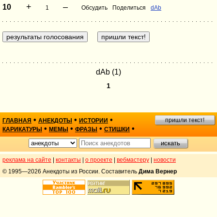
+
–
10
1
Обсудить
Поделиться
dAb
dAb (1)
1
•
•
•
пришли текст!
ГЛАВНАЯ
АНЕКДОТЫ
ИСТОРИИ
•
•
•
•
КАРИКАТУРЫ
МЕМЫ
ФРАЗЫ
СТИШКИ
реклама на сайте
|
контакты
|
о проекте
|
вебмастеру
|
новости
© 1995—2026 Анекдоты из России. Составитель
Дима Вернер